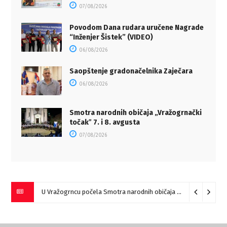
07/08/2026
Povodom Dana rudara uručene Nagrade
“Inženjer Šistek” (VIDEO)
06/08/2026
Saopštenje gradonačelnika Zaječara
06/08/2026
Smotra narodnih običaja „Vražogrnački
točakˮ 7. i 8. avgusta
07/08/2026
U Vražogrncu počela Smotra narodnih običaja „Vražogrnački točak“