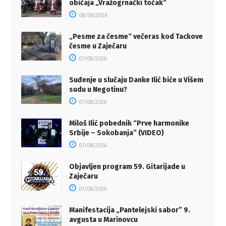
običaja „Vražogrnački točak“
08/08/2026
„Pesme za česme“ večeras kod Tackove
česme u Zaječaru
07/08/2026
Suđenje u slučaju Danke Ilić biće u Višem
sudu u Negotinu?
07/08/2026
Miloš Ilić pobednik “Prve harmonike
Srbije – Sokobanja” (VIDEO)
07/08/2026
Objavljen program 59. Gitarijade u
Zaječaru
07/08/2026
Manifestacija „Pantelejski sabor” 9.
avgusta u Marinovcu