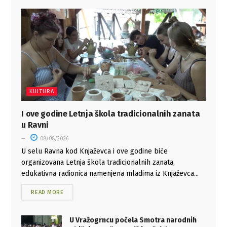
KULTURA
I ove godine Letnja škola tradicionalnih zanata
u Ravni
08/08/2026
U selu Ravna kod Knjaževca i ove godine biće
organizovana Letnja škola tradicionalnih zanata,
edukativna radionica namenjena mladima iz Knjaževca...
READ MORE
U Vražogrncu počela Smotra narodnih