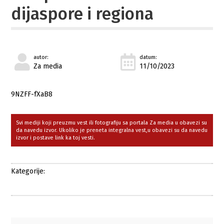
dijaspore i regiona
autor:
datum:
Za media
11/10/2023
9NZFF-fXaB8
Svi mediji koji preuzmu vest ili fotografiju sa portala Za media u obavezi su
da navedu izvor. Ukoliko je preneta integralna vest,u obavezi su da navedu
izvor i postave link ka toj vesti.
Kategorije: