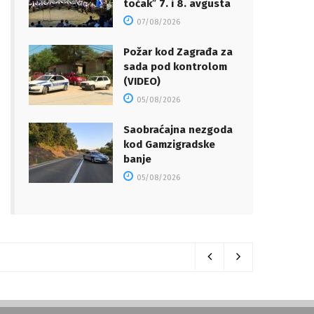
točakˮ 7. i 8. avgusta
07/08/2026
Požar kod Zagrađa za
sada pod kontrolom
(VIDEO)
05/08/2026
Saobraćajna nezgoda
kod Gamzigradske
banje
05/08/2026