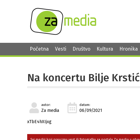
Početna
Vesti
Društvo
Kultura
Hronika
Na koncertu Bilje Krstić
autor:
datum:
Za media
06/09/2021
xTbE4hXIjxg
Svi mediji koji preuzmu vest ili fotografiju sa portala Za media u ob