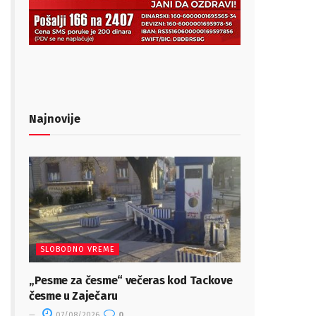
Najnovije
SLOBODNO VREME
„Pesme za česme“ večeras kod Tackove
česme u Zaječaru
07/08/2026
0