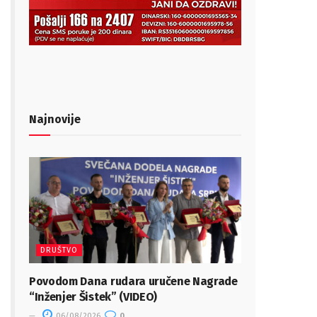
Najnovije
DRUŠTVO
Povodom Dana rudara uručene Nagrade
“Inženjer Šistek” (VIDEO)
06/08/2026
0