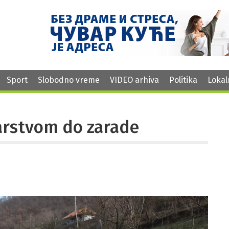
Sport
Slobodno vreme
VIDEO arhiva
Politika
Lokal
arstvom do zarade