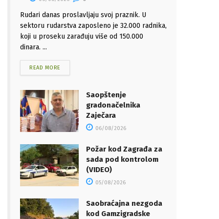
Rudari danas proslavljaju svoj praznik. U
sektoru rudarstva zaposleno je 32.000 radnika,
koji u proseku zarađuju više od 150.000
dinara. ...
READ MORE
Saopštenje
gradonačelnika
Zaječara
06/08/2026
Požar kod Zagrađa za
sada pod kontrolom
(VIDEO)
05/08/2026
Saobraćajna nezgoda
kod Gamzigradske