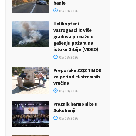
banje
05/08/2026
Helikopter i
vatrogasci iz više
gradova pomažu u
gašenju požara na
istoku Srbije (VIDEO)
05/08/2026
Preporuke ZZJZ TIMOK
za period ekstremnih
vrućina
05/08/2026
Praznik harmonike u
Sokobanji
05/08/2026