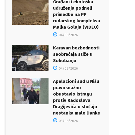
Građani i ekološka
udruženja podneli
primedbe na PP
rudarskog kompleksa
Malka Golaja (VIDEO)
04/08/2026
Karavan bezbednosti
saobraćaja stiže u
Sokobanju
04/08/2026
Apelacioni sud u Nišu
pravosnažno
obustavio istragu
protiv Radoslava
Dragijevića u slučaju
nestanka male Danke
03/08/2026