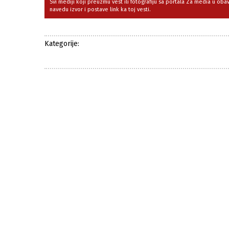
Svi mediji koji preuzmu vest ili fotografiju sa portala Za media u ob
navedu izvor i postave link ka toj vesti.
Kategorije: