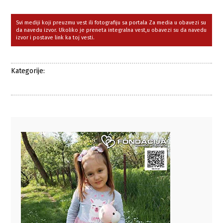
Svi mediji koji preuzmu vest ili fotografiju sa portala Za media u obavezi su
da navedu izvor. Ukoliko je preneta integralna vest,u obavezi su da navedu
izvor i postave link ka toj vesti.
Kategorije: