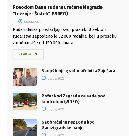
Povodom Dana rudara uručene Nagrade
“Inženjer Šistek” (VIDEO)
06/08/2026
Rudari danas proslavljaju svoj praznik. U sektoru
rudarstva zaposleno je 32.000 radnika, koji u proseku
zarađuju više od 150.000 dinara. ...
READ MORE
Saopštenje gradonačelnika Zaječara
06/08/2026
Požar kod Zagrađa za sada pod
kontrolom (VIDEO)
05/08/2026
Saobraćajna nezgoda kod
Gamzigradske banje
05/08/2026