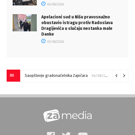
04/08/2026
Apelacioni sud u Nišu pravosnažno
obustavio istragu protiv Radoslava
Dragijevića u slučaju nestanka male
Danke
03/08/2026
Saopštenje gradonačelnika Zaječara
06/08/2026