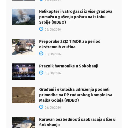
Helikopter i vatrogasci iz više gradova
pomažu u gašenju požara na istoku
Srbije (VIDEO)
05/08/2026
Preporuke ZZJZ TIMOK za period
ekstremnih vrućina
05/08/2026
Praznik harmonike u Sokobanji
05/08/2026
Građani i ekološka udruženja podneli
primedbe na PP rudarskog kompleksa
Malka Golaja (VIDEO)
04/08/2026
Karavan bezbednosti saobraćaja stiže u
Sokobanju