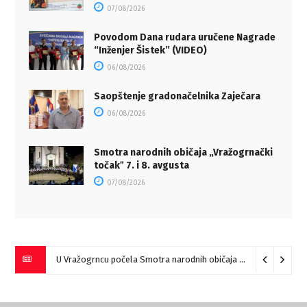
07/08/2026
Povodom Dana rudara uručene Nagrade
“Inženjer Šistek” (VIDEO)
06/08/2026
Saopštenje gradonačelnika Zaječara
06/08/2026
Smotra narodnih običaja „Vražogrnački
točakˮ 7. i 8. avgusta
07/08/2026
U Vražogrncu počela Smotra narodnih običaja „Vražogrnački točak“