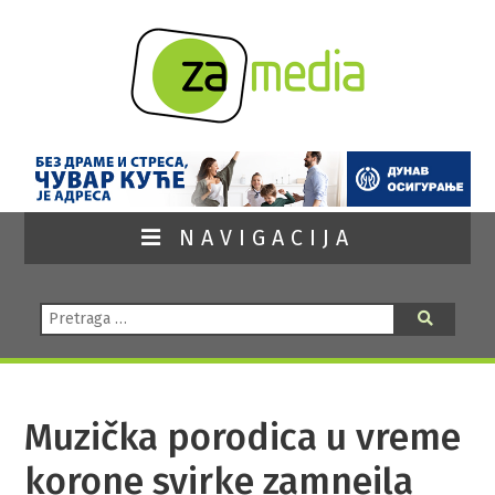
NAVIGACIJA
Pretraga:
Pretraga
Muzička porodica u vreme
korone svirke zamneila