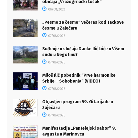
običaja „Vražogrnački točak“
08/08/2026
„Pesme za česme“ večeras kod Tackove
česme u Zaječaru
07/08/2026
Suđenje u slučaju Danke Ilić biće u Višem
sudu u Negotinu?
07/08/2026
Miloš Ilić pobednik “Prve harmonike
Srbije – Sokobanja” (VIDEO)
07/08/2026
Objavljen program 59. Gitarijade u
Zaječaru
07/08/2026
Manifestacija „Pantelejski sabor” 9.
avgusta u Marinovcu