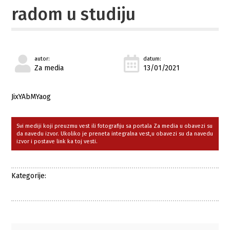
radom u studiju
autor:
datum:
Za media
13/01/2021
JixYAbMYaog
Svi mediji koji preuzmu vest ili fotografiju sa portala Za media u obavezi su
da navedu izvor. Ukoliko je preneta integralna vest,u obavezi su da navedu
izvor i postave link ka toj vesti.
Kategorije: