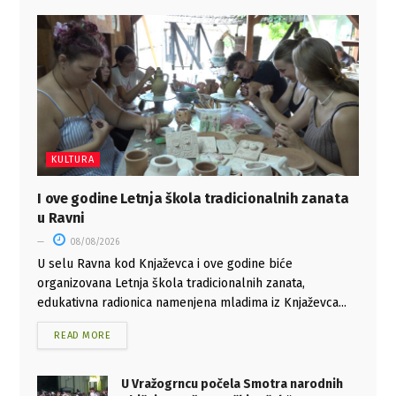
KULTURA
I ove godine Letnja škola tradicionalnih zanata
u Ravni
08/08/2026
U selu Ravna kod Knjaževca i ove godine biće
organizovana Letnja škola tradicionalnih zanata,
edukativna radionica namenjena mladima iz Knjaževca...
READ MORE
U Vražogrncu počela Smotra narodnih