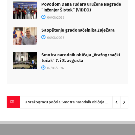
Povodom Dana rudara uručene Nagrade
“Inženjer Šistek” (VIDEO)
06/08/2026
Saopštenje gradonačelnika Zaječara
06/08/2026
Smotra narodnih običaja „Vražogrnački
točakˮ 7. i 8. avgusta
07/08/2026
U Vražogrncu počela Smotra narodnih običaja „Vražogrnački točak“