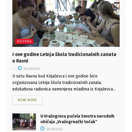
KULTURA
I ove godine Letnja škola tradicionalnih zanata
u Ravni
08/08/2026
U selu Ravna kod Knjaževca i ove godine biće
organizovana Letnja škola tradicionalnih zanata,
edukativna radionica namenjena mladima iz Knjaževca...
READ MORE
U Vražogrncu počela Smotra narodnih
običaja „Vražogrnački točak“
08/08/2026