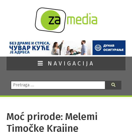
NAVIGACIJA
Pretraga:
Pretraga
Moć prirode: Melemi
Timočke Krajine