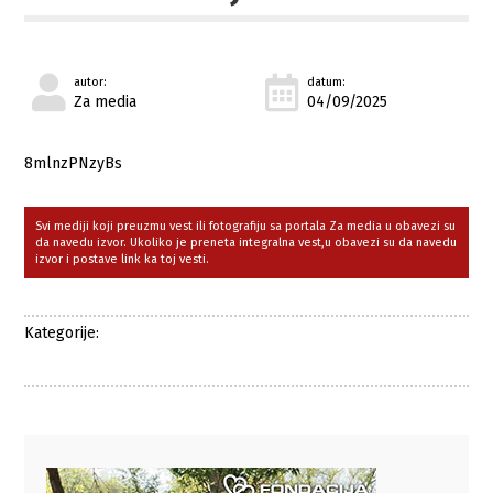
autor:
datum:
Za media
04/09/2025
8mlnzPNzyBs
Svi mediji koji preuzmu vest ili fotografiju sa portala Za media u obavezi su
da navedu izvor. Ukoliko je preneta integralna vest,u obavezi su da navedu
izvor i postave link ka toj vesti.
Kategorije: