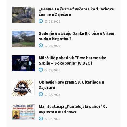
„Pesme za česme“ večeras kod Tackove
česme u Zaječaru
07/08/2026
Suđenje u slučaju Danke Ilić biće u Višem
sudu u Negotinu?
07/08/2026
Miloš Ilić pobednik “Prve harmonike
Srbije – Sokobanja” (VIDEO)
07/08/2026
Objavljen program 59. Gitarijade u
Zaječaru
07/08/2026
Manifestacija „Pantelejski sabor” 9.
avgusta u Marinovcu
07/08/2026