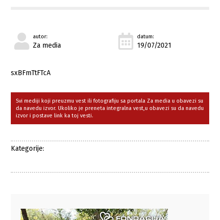
autor:
datum:
Za media
19/07/2021
sxBFmTtFTcA
Svi mediji koji preuzmu vest ili fotografiju sa portala Za media u obavezi su
da navedu izvor. Ukoliko je preneta integralna vest,u obavezi su da navedu
izvor i postave link ka toj vesti.
Kategorije: