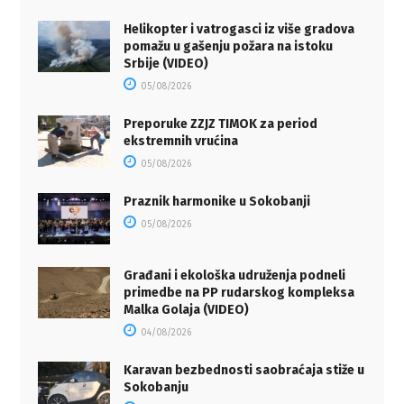
Helikopter i vatrogasci iz više gradova
pomažu u gašenju požara na istoku
Srbije (VIDEO)
05/08/2026
Preporuke ZZJZ TIMOK za period
ekstremnih vrućina
05/08/2026
Praznik harmonike u Sokobanji
05/08/2026
Građani i ekološka udruženja podneli
primedbe na PP rudarskog kompleksa
Malka Golaja (VIDEO)
04/08/2026
Karavan bezbednosti saobraćaja stiže u
Sokobanju