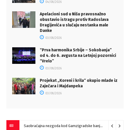
04/08/2026
Apelacioni sud u Nišu pravosnažno
obustavio istragu protiv Radoslava
Dragijevića u slučaju nestanka male
Danke
03/08/2026
“Prva harmonika Srbije – Sokobanja”
od 4. do 6. avgusta na Letnjoj pozornici
“Vrelo”
03/08/2026
Projekat „Koreni i krila“ okupio mlade iz
Zaječara i Majdanpeka
03/08/2026
Saobraćajna nezgoda kod Gamzigradske banje
05/08/2026