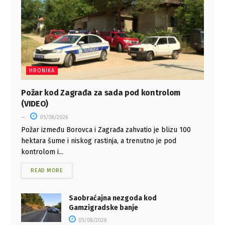
HRONIKA
Požar kod Zagrađa za sada pod kontrolom
(VIDEO)
05/08/2026
Požar između Borovca i Zagrađa zahvatio je blizu 100
hektara šume i niskog rastinja, a trenutno je pod
kontrolom i...
READ MORE
Saobraćajna nezgoda kod
Gamzigradske banje
05/08/2026