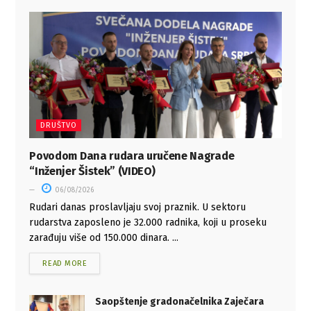
DRUŠTVO
Povodom Dana rudara uručene Nagrade
“Inženjer Šistek” (VIDEO)
06/08/2026
Rudari danas proslavljaju svoj praznik. U sektoru
rudarstva zaposleno je 32.000 radnika, koji u proseku
zarađuju više od 150.000 dinara. ...
READ MORE
Saopštenje gradonačelnika Zaječara