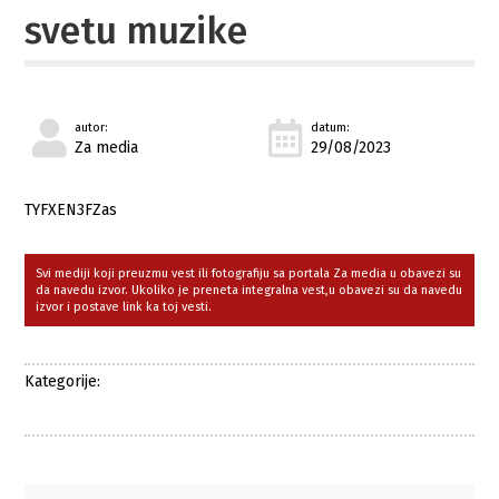
svetu muzike
autor:
datum:
Za media
29/08/2023
TYFXEN3FZas
Svi mediji koji preuzmu vest ili fotografiju sa portala Za media u obavezi su
da navedu izvor. Ukoliko je preneta integralna vest,u obavezi su da navedu
izvor i postave link ka toj vesti.
Kategorije: