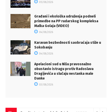
05/08/2026
Građani i ekološka udruženja podneli
primedbe na PP rudarskog kompleksa
Malka Golaja (VIDEO)
04/08/2026
Karavan bezbednosti saobraćaja stiže u
Sokobanju
04/08/2026
Apelacioni sud u Nišu pravosnažno
obustavio istragu protiv Radoslava
Dragijevića u slučaju nestanka male
Danke
03/08/2026