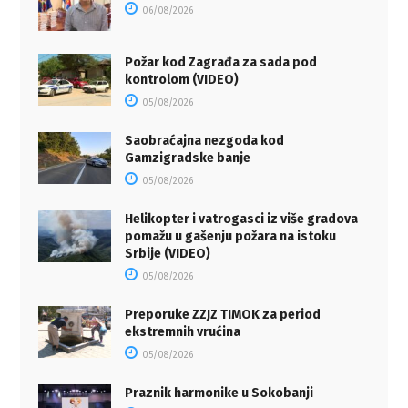
06/08/2026
Požar kod Zagrađa za sada pod
kontrolom (VIDEO)
05/08/2026
Saobraćajna nezgoda kod
Gamzigradske banje
05/08/2026
Helikopter i vatrogasci iz više gradova
pomažu u gašenju požara na istoku
Srbije (VIDEO)
05/08/2026
Preporuke ZZJZ TIMOK za period
ekstremnih vrućina
05/08/2026
Praznik harmonike u Sokobanji