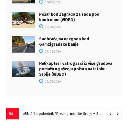
07/08/2026
Požar kod Zagrađa za sada pod
kontrolom (VIDEO)
05/08/2026
Saobraćajna nezgoda kod
Gamzigradske banje
05/08/2026
Helikopter i vatrogasci iz više gradova
pomažu u gašenju požara na istoku
Srbije (VIDEO)
05/08/2026
Miloš Ilić pobednik “Prve harmonike Srbije – Sokobanja” (VIDEO)