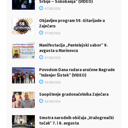
Srbije – Sokobanja” (VIDEO)
07/08/2026
Objavljen program 59. Gitarijade u
Zaječaru
07/08/2026
Manifestacija „Pantelejski sabor” 9.
avgusta u Marinovcu
07/08/2026
Povodom Dana rudara uručene Nagrade
“Inženjer Šistek” (VIDEO)
06/08/2026
Saopštenje gradonačelnika Zaječara
06/08/2026
Smotra narodnih običaja „Vražogrnački
točakˮ 7. i 8. avgusta