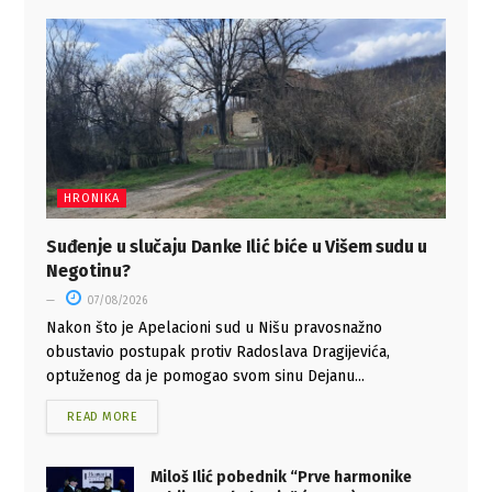
HRONIKA
Suđenje u slučaju Danke Ilić biće u Višem sudu u
Negotinu?
07/08/2026
Nakon što je Apelacioni sud u Nišu pravosnažno
obustavio postupak protiv Radoslava Dragijevića,
optuženog da je pomogao svom sinu Dejanu...
READ MORE
Miloš Ilić pobednik “Prve harmonike