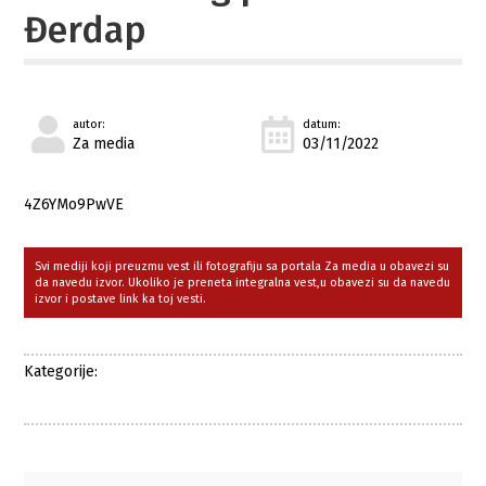
Đerdap
autor:
datum:
Za media
03/11/2022
4Z6YMo9PwVE
Svi mediji koji preuzmu vest ili fotografiju sa portala Za media u obavezi su
da navedu izvor. Ukoliko je preneta integralna vest,u obavezi su da navedu
izvor i postave link ka toj vesti.
Kategorije: