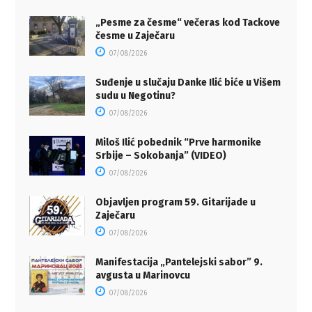
„Pesme za česme“ večeras kod Tackove
česme u Zaječaru
07/08/2026
Suđenje u slučaju Danke Ilić biće u Višem
sudu u Negotinu?
07/08/2026
Miloš Ilić pobednik “Prve harmonike
Srbije – Sokobanja” (VIDEO)
07/08/2026
Objavljen program 59. Gitarijade u
Zaječaru
07/08/2026
Manifestacija „Pantelejski sabor” 9.
avgusta u Marinovcu
07/08/2026