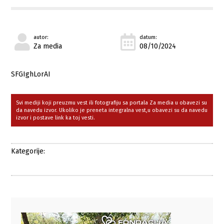
autor:
datum:
Za media
08/10/2024
SFGIghLorAI
Svi mediji koji preuzmu vest ili fotografiju sa portala Za media u obavezi su
da navedu izvor. Ukoliko je preneta integralna vest,u obavezi su da navedu
izvor i postave link ka toj vesti.
Kategorije: