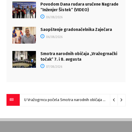
Povodom Dana rudara uručene Nagrade
“Inženjer Šistek” (VIDEO)
06/08/2026
Saopštenje gradonačelnika Zaječara
06/08/2026
Smotra narodnih običaja „Vražogrnački
točakˮ 7. i 8. avgusta
07/08/2026
U Vražogrncu počela Smotra narodnih običaja „Vražogrnački točak“