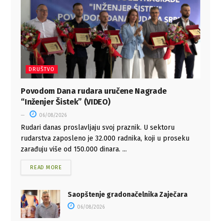
DRUŠTVO
Povodom Dana rudara uručene Nagrade
“Inženjer Šistek” (VIDEO)
06/08/2026
Rudari danas proslavljaju svoj praznik. U sektoru
rudarstva zaposleno je 32.000 radnika, koji u proseku
zarađuju više od 150.000 dinara. ...
READ MORE
Saopštenje gradonačelnika Zaječara
06/08/2026