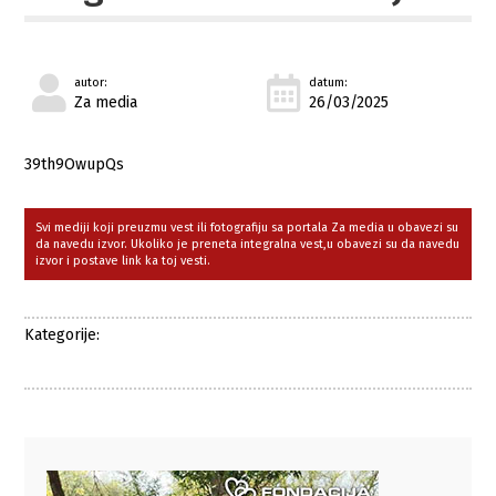
autor:
datum:
Za media
26/03/2025
39th9OwupQs
Svi mediji koji preuzmu vest ili fotografiju sa portala Za media u obavezi su
da navedu izvor. Ukoliko je preneta integralna vest,u obavezi su da navedu
izvor i postave link ka toj vesti.
Kategorije: