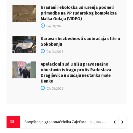
Građani i ekološka udruženja podneli
primedbe na PP rudarskog kompleksa
Malka Golaja (VIDEO)
04/08/2026
Karavan bezbednosti saobraćaja stiže u
Sokobanju
04/08/2026
Apelacioni sud u Nišu pravosnažno
obustavio istragu protiv Radoslava
Dragijevića u slučaju nestanka male
Danke
03/08/2026
Saopštenje gradonačelnika Zaječara
06/08/2026