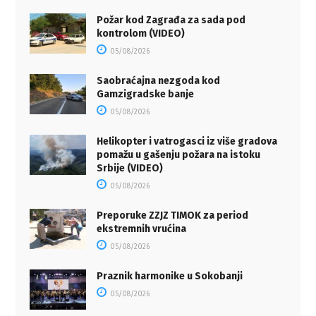
Požar kod Zagrađa za sada pod
kontrolom (VIDEO)
05/08/2026
Saobraćajna nezgoda kod
Gamzigradske banje
05/08/2026
Helikopter i vatrogasci iz više gradova
pomažu u gašenju požara na istoku
Srbije (VIDEO)
05/08/2026
Preporuke ZZJZ TIMOK za period
ekstremnih vrućina
05/08/2026
Praznik harmonike u Sokobanji
05/08/2026