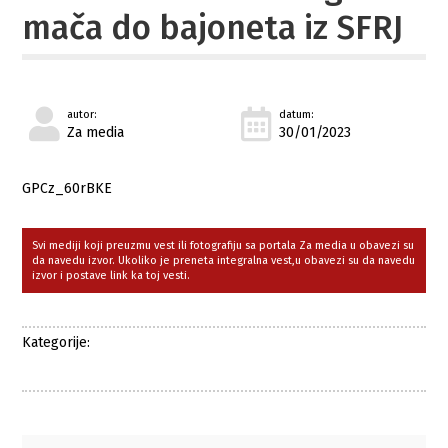
mača do bajoneta iz SFRJ
autor:
datum:
Za media
30/01/2023
GPCz_60rBKE
Svi mediji koji preuzmu vest ili fotografiju sa portala Za media u obavezi su
da navedu izvor. Ukoliko je preneta integralna vest,u obavezi su da navedu
izvor i postave link ka toj vesti.
Kategorije: