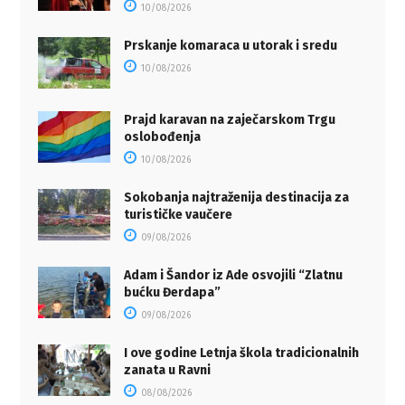
10/08/2026
Prskanje komaraca u utorak i sredu
10/08/2026
Prajd karavan na zaječarskom Trgu
oslobođenja
10/08/2026
Sokobanja najtraženija destinacija za
turističke vaučere
09/08/2026
Adam i Šandor iz Ade osvojili “Zlatnu
bućku Đerdapa”
09/08/2026
I ove godine Letnja škola tradicionalnih
zanata u Ravni
08/08/2026