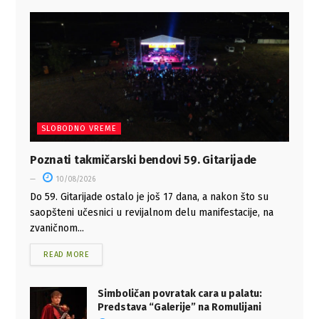
SLOBODNO VREME
Poznati takmičarski bendovi 59. Gitarijade
10/08/2026
Do 59. Gitarijade ostalo je još 17 dana, a nakon što su
saopšteni učesnici u revijalnom delu manifestacije, na
zvaničnom...
READ MORE
Simboličan povratak cara u palatu:
Predstava “Galerije” na Romulijani