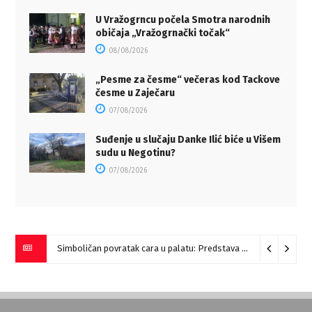
U Vražogrncu počela Smotra narodnih
običaja „Vražogrnački točak“
08/08/2026
„Pesme za česme“ večeras kod Tackove
česme u Zaječaru
07/08/2026
Suđenje u slučaju Danke Ilić biće u Višem
sudu u Negotinu?
07/08/2026
Simboličan povratak cara u palatu: Predstava “Galerije” na Romulijani