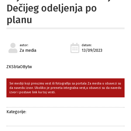
Dečijeg odeljenja po
planu
autor:
datum:
Za media
13/09/2023
ZKSbtaOBytw
Svi mediji koji preuzmu vest ili fotografiju sa portala Za media u obavezi su
da navedu izvor. Ukoliko je preneta integralna vest,u obavezi su da navedu
izvor i postave link ka toj vesti.
Kategorije: