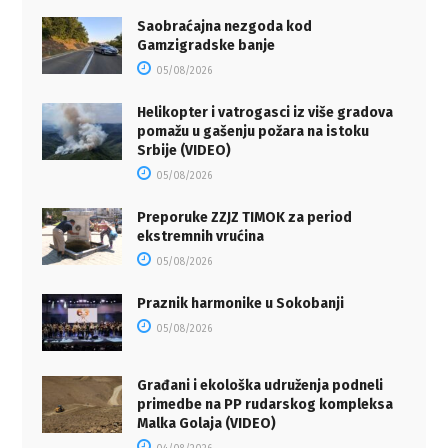
Saobraćajna nezgoda kod
Gamzigradske banje
05/08/2026
Helikopter i vatrogasci iz više gradova
pomažu u gašenju požara na istoku
Srbije (VIDEO)
05/08/2026
Preporuke ZZJZ TIMOK za period
ekstremnih vrućina
05/08/2026
Praznik harmonike u Sokobanji
05/08/2026
Građani i ekološka udruženja podneli
primedbe na PP rudarskog kompleksa
Malka Golaja (VIDEO)