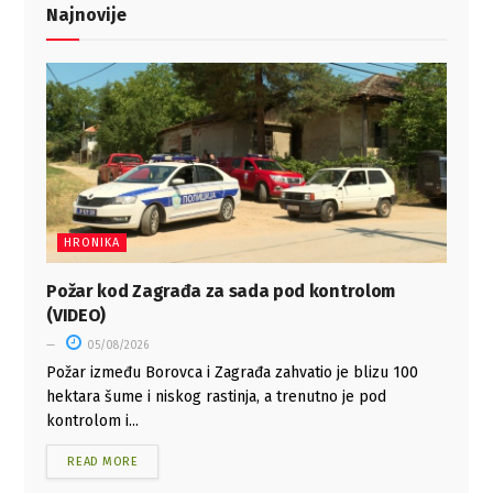
Najnovije
HRONIKA
Požar kod Zagrađa za sada pod kontrolom
(VIDEO)
05/08/2026
Požar između Borovca i Zagrađa zahvatio je blizu 100
hektara šume i niskog rastinja, a trenutno je pod
kontrolom i...
READ MORE