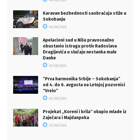
04/08/2026
Karavan bezbednosti saobraćaja stiže u
Sokobanju
04/08/2026
Apelacioni sud u Nišu pravosnažno
obustavio istragu protiv Radoslava
Dragijevića u slučaju nestanka male
Danke
03/08/2026
“Prva harmonika Srbije – Sokobanja”
od 4. do 6. avgusta na Letnjoj pozornici
“Vrelo”
03/08/2026
Projekat „Koreni i krila“ okupio mlade iz
Zaječara i Majdanpeka
03/08/2026