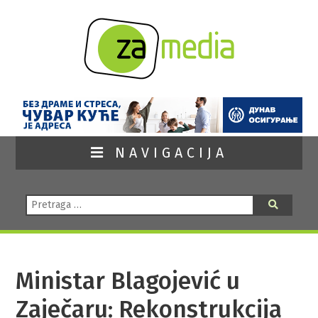
NAVIGACIJA
Pretraga:
Pretraga
Ministar Blagojević u
Zaječaru: Rekonstrukcija