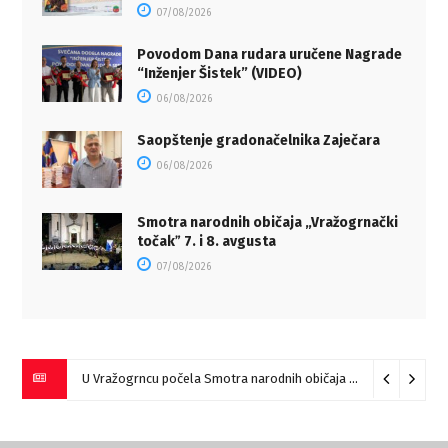
07/08/2026
Povodom Dana rudara uručene Nagrade
“Inženjer Šistek” (VIDEO)
06/08/2026
Saopštenje gradonačelnika Zaječara
06/08/2026
Smotra narodnih običaja „Vražogrnački
točakˮ 7. i 8. avgusta
07/08/2026
U Vražogrncu počela Smotra narodnih običaja „Vražogrnački točak“