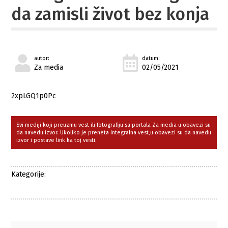
da zamisli život bez konja
autor:
datum:
Za media
02/05/2021
2xpLGQ1p0Pc
Svi mediji koji preuzmu vest ili fotografiju sa portala Za media u obavezi su
da navedu izvor. Ukoliko je preneta integralna vest,u obavezi su da navedu
izvor i postave link ka toj vesti.
Kategorije: