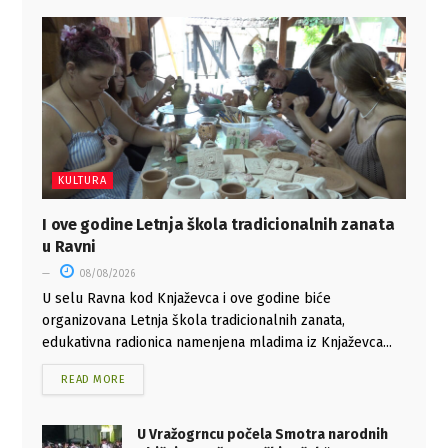
KULTURA
I ove godine Letnja škola tradicionalnih zanata
u Ravni
08/08/2026
U selu Ravna kod Knjaževca i ove godine biće
organizovana Letnja škola tradicionalnih zanata,
edukativna radionica namenjena mladima iz Knjaževca...
READ MORE
U Vražogrncu počela Smotra narodnih