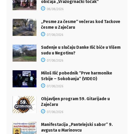
običaja „Vražogrnački točak“
08/08/2026
„Pesme za česme“ večeras kod Tackove
česme u Zaječaru
07/08/2026
Suđenje u slučaju Danke Ilić biće u Višem
sudu u Negotinu?
07/08/2026
Miloš Ilić pobednik “Prve harmonike
Srbije – Sokobanja” (VIDEO)
07/08/2026
Objavljen program 59. Gitarijade u
Zaječaru
07/08/2026
Manifestacija „Pantelejski sabor” 9.
avgusta u Marinovcu