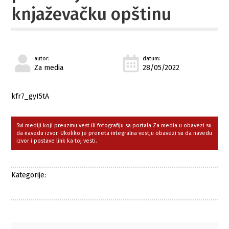
knjaževačku opštinu
autor:
datum:
Za media
28/05/2022
kfr7_gyI5tA
Svi mediji koji preuzmu vest ili fotografiju sa portala Za media u obavezi su
da navedu izvor. Ukoliko je preneta integralna vest,u obavezi su da navedu
izvor i postave link ka toj vesti.
Kategorije: