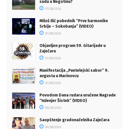
sudu u Negotinu?
07/08/2026
Miloš Ilić pobednik “Prve harmonike
Srbije – Sokobanja” (VIDEO)
07/08/2026
Objavljen program 59. Gitarijade u
Zaječaru
07/08/2026
Manifestacija „Pantelejski sabor” 9.
avgusta u Marinovcu
07/08/2026
Povodom Dana rudara uručene Nagrade
“Inženjer Šistek” (VIDEO)
06/08/2026
Saopštenje gradonačelnika Zaječara
06/08/2026