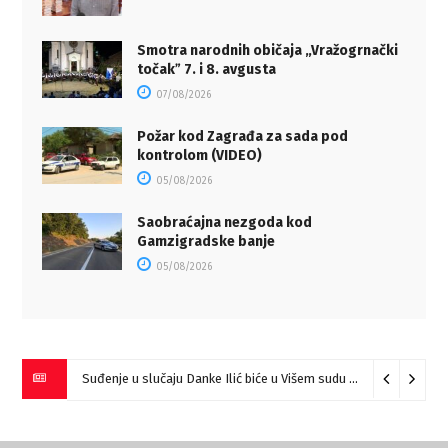
Smotra narodnih običaja „Vražogrnački
točakˮ 7. i 8. avgusta
07/08/2026
Požar kod Zagrađa za sada pod
kontrolom (VIDEO)
05/08/2026
Saobraćajna nezgoda kod
Gamzigradske banje
05/08/2026
Suđenje u slučaju Danke Ilić biće u Višem sudu u Negotinu?
07