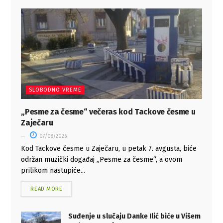
SLOBODNO VREME
„Pesme za česme“ večeras kod Tackove česme u
Zaječaru
07/08/2026
Kod Tackove česme u Zaječaru, u petak 7. avgusta, biće
održan muzički događaj „Pesme za česme“, a ovom
prilikom nastupiće...
READ MORE
Suđenje u slučaju Danke Ilić biće u Višem