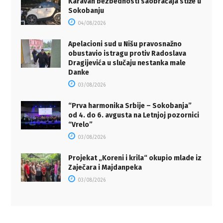
Karavan bezbednosti saobraćaja stiže u
Sokobanju
04/08/2026
Apelacioni sud u Nišu pravosnažno
obustavio istragu protiv Radoslava
Dragijevića u slučaju nestanka male
Danke
03/08/2026
“Prva harmonika Srbije – Sokobanja”
od 4. do 6. avgusta na Letnjoj pozornici
“Vrelo”
03/08/2026
Projekat „Koreni i krila“ okupio mlade iz
Zaječara i Majdanpeka
03/08/2026