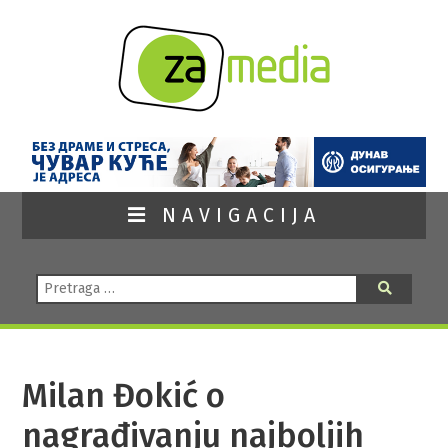
NAVIGACIJA
Pretraga:
Pretraga
Milan Đokić o
nagrađivanju najboljih