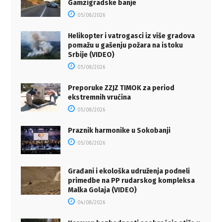
Gamzigradske banje
05/08/2026
Helikopter i vatrogasci iz više gradova
pomažu u gašenju požara na istoku
Srbije (VIDEO)
05/08/2026
Preporuke ZZJZ TIMOK za period
ekstremnih vrućina
05/08/2026
Praznik harmonike u Sokobanji
05/08/2026
Građani i ekološka udruženja podneli
primedbe na PP rudarskog kompleksa
Malka Golaja (VIDEO)
04/08/2026