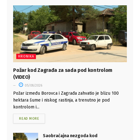
HRONIKA
Požar kod Zagrađa za sada pod kontrolom
(VIDEO)
05/08/2026
Požar između Borovca i Zagrađa zahvatio je blizu 100
hektara šume i niskog rastinja, a trenutno je pod
kontrolom i...
READ MORE
Saobraćajna nezgoda kod