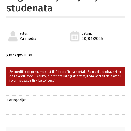
studenata
autor:
datum:
Za media
28/01/2026
gmzAqyVu138
Svi mediji koji preuzmu vest ili fotografiju sa portala Za media u obavezi su
da navedu izvor. Ukoliko je preneta integralna vest,u obavezi su da navedu
izvor i postave link ka toj vesti.
Kategorije: