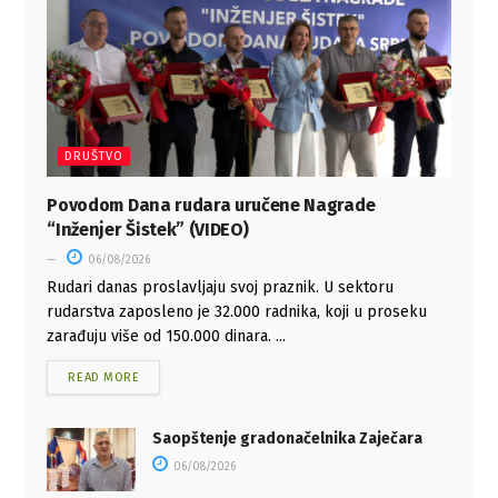
DRUŠTVO
Povodom Dana rudara uručene Nagrade
“Inženjer Šistek” (VIDEO)
06/08/2026
Rudari danas proslavljaju svoj praznik. U sektoru
rudarstva zaposleno je 32.000 radnika, koji u proseku
zarađuju više od 150.000 dinara. ...
READ MORE
Saopštenje gradonačelnika Zaječara
06/08/2026