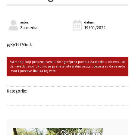
autor:
datum:
Za media
19/01/2024
pjKy14I7Gmk
Svi mediji koji preuzmu vest ili fotografiju sa portala Za media u obavezi su
da navedu izvor. Ukoliko je preneta integralna vest,u obavezi su da navedu
izvor i postave link ka toj vesti.
Kategorije: