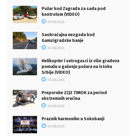
Požar kod Zagrađa za sada pod
kontrolom (VIDEO)
05/08/2026
Saobraćajna nezgoda kod
Gamzigradske banje
05/08/2026
Helikopter i vatrogasci iz više gradova
pomažu u gašenju požara na istoku
Srbije (VIDEO)
05/08/2026
Preporuke ZZJZ TIMOK za period
ekstremnih vrućina
05/08/2026
Praznik harmonike u Sokobanji
05/08/2026