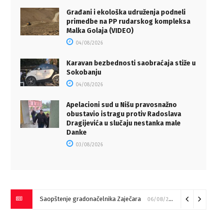
Građani i ekološka udruženja podneli
primedbe na PP rudarskog kompleksa
Malka Golaja (VIDEO)
04/08/2026
Karavan bezbednosti saobraćaja stiže u
Sokobanju
04/08/2026
Apelacioni sud u Nišu pravosnažno
obustavio istragu protiv Radoslava
Dragijevića u slučaju nestanka male
Danke
03/08/2026
Saopštenje gradonačelnika Zaječara
06/08/2026