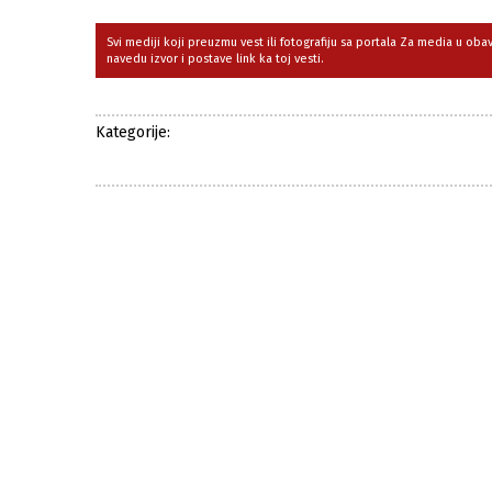
Svi mediji koji preuzmu vest ili fotografiju sa portala Za media u ob
navedu izvor i postave link ka toj vesti.
Kategorije: