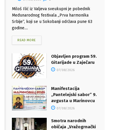
Miloš Ilić iz Valjeva sveukupni je pobednik
Međunarodnog festivala „Prva harmonika
Srbije“, koji se u Sokobanji održava pune 63
godine....
READ MORE
Objavljen program 59.
Gitarijade u Zaječaru
07/08/2026
Manifestacija
„Pantelejski sabor” 9.
avgusta u Marinovcu
07/08/2026
Smotra narodnih
običaja „Vražogrnački