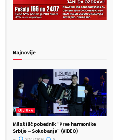
Najnovije
KULTURA
Miloš Ilić pobednik “Prve harmonike
Srbije – Sokobanja” (VIDEO)
07/08/2026
0