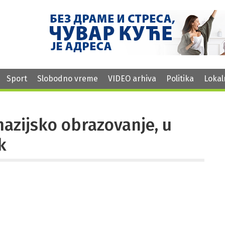
Sport
Slobodno vreme
VIDEO arhiva
Politika
Lokal
zijsko obrazovanje, u
k