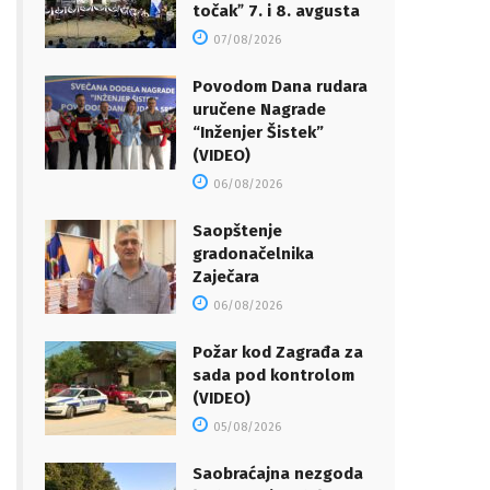
točakˮ 7. i 8. avgusta
07/08/2026
Povodom Dana rudara
uručene Nagrade
“Inženjer Šistek”
(VIDEO)
06/08/2026
Saopštenje
gradonačelnika
Zaječara
06/08/2026
Požar kod Zagrađa za
sada pod kontrolom
(VIDEO)
05/08/2026
Saobraćajna nezgoda