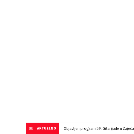
Objavljen program 59. Gitarijade u Zaječ
AKTUELNO