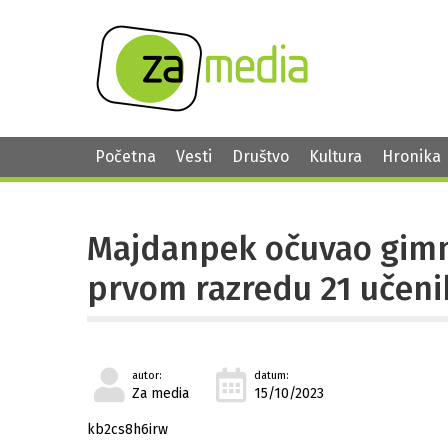
Početna
Vesti
Društvo
Kultura
Hronika
Majdanpek očuvao gimna
prvom razredu 21 učeni
autor:
datum:
Za media
15/10/2023
kb2cs8h6irw