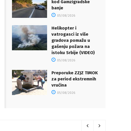
kod Gamzigradske
banje
05/08/2026
Helikopter i
vatrogasci iz više
gradova pomažu u
gašenju požara na
istoku Srbije (VIDEO)
05/08/2026
Preporuke ZZJZ TIMOK
za period ekstremnih
vrućina
05/08/2026