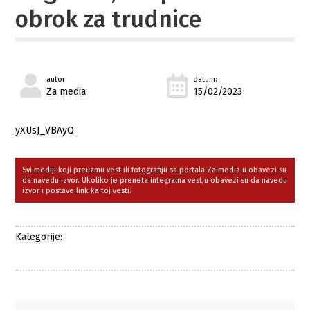
obrok za trudnice
autor:
datum:
Za media
15/02/2023
yXUsJ_VBAyQ
Svi mediji koji preuzmu vest ili fotografiju sa portala Za media u obavezi su
da navedu izvor. Ukoliko je preneta integralna vest,u obavezi su da navedu
izvor i postave link ka toj vesti.
Kategorije: