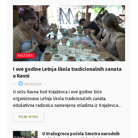
KULTURA
I ove godine Letnja škola tradicionalnih zanata
u Ravni
08/08/2026
U selu Ravna kod Knjaževca i ove godine biće
organizovana Letnja škola tradicionalnih zanata,
edukativna radionica namenjena mladima iz Knjaževca...
READ MORE
U Vražogrncu počela Smotra narodnih