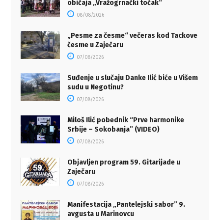
običaja „Vražogrnački točak“
08/08/2026
„Pesme za česme“ večeras kod Tackove
česme u Zaječaru
07/08/2026
Suđenje u slučaju Danke Ilić biće u Višem
sudu u Negotinu?
07/08/2026
Miloš Ilić pobednik “Prve harmonike
Srbije – Sokobanja” (VIDEO)
07/08/2026
Objavljen program 59. Gitarijade u
Zaječaru
07/08/2026
Manifestacija „Pantelejski sabor” 9.
avgusta u Marinovcu