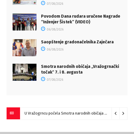
07/08/2026
Povodom Dana rudara uručene Nagrade
“Inženjer Šistek” (VIDEO)
06/08/2026
Saopštenje gradonačelnika Zaječara
06/08/2026
Smotra narodnih običaja „Vražogrnački
točakˮ 7. i 8. avgusta
07/08/2026
U Vražogrncu počela Smotra narodnih običaja „Vražogrnački točak“