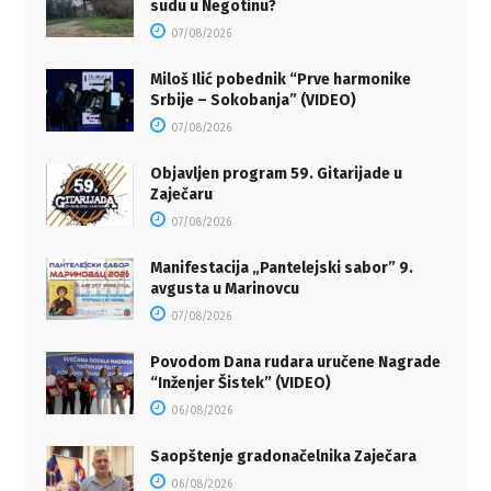
sudu u Negotinu?
07/08/2026
Miloš Ilić pobednik “Prve harmonike
Srbije – Sokobanja” (VIDEO)
07/08/2026
Objavljen program 59. Gitarijade u
Zaječaru
07/08/2026
Manifestacija „Pantelejski sabor” 9.
avgusta u Marinovcu
07/08/2026
Povodom Dana rudara uručene Nagrade
“Inženjer Šistek” (VIDEO)
06/08/2026
Saopštenje gradonačelnika Zaječara
06/08/2026