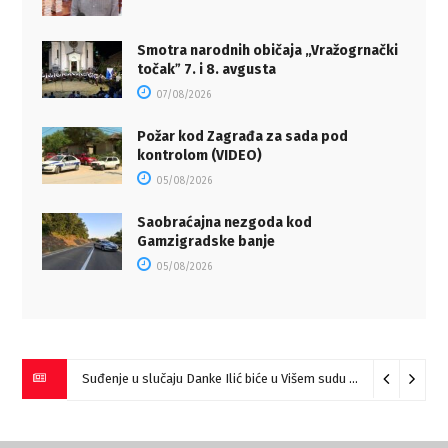
Smotra narodnih običaja „Vražogrnački
točakˮ 7. i 8. avgusta
07/08/2026
Požar kod Zagrađa za sada pod
kontrolom (VIDEO)
05/08/2026
Saobraćajna nezgoda kod
Gamzigradske banje
05/08/2026
Suđenje u slučaju Danke Ilić biće u Višem sudu u Negotinu?
07