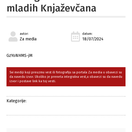
mladih Knjaževčana
autor:
datum:
Za media
18/07/2024
GzYoNHMS-jM
Svi mediji koji preuzmu vest ili fotografiju sa portala Za media u obavezi su
da navedu izvor. Ukoliko je preneta integralna vest,u obavezi su da navedu
izvor i postave link ka toj vesti.
Kategorije: