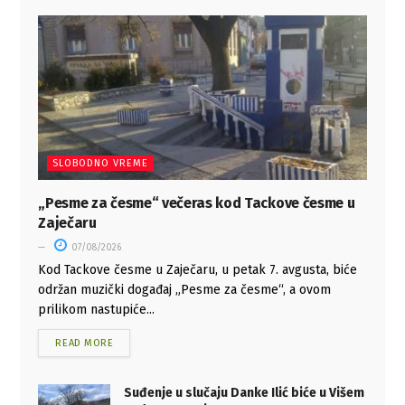
SLOBODNO VREME
„Pesme za česme“ večeras kod Tackove česme u
Zaječaru
07/08/2026
Kod Tackove česme u Zaječaru, u petak 7. avgusta, biće
održan muzički događaj „Pesme za česme“, a ovom
prilikom nastupiće...
READ MORE
Suđenje u slučaju Danke Ilić biće u Višem