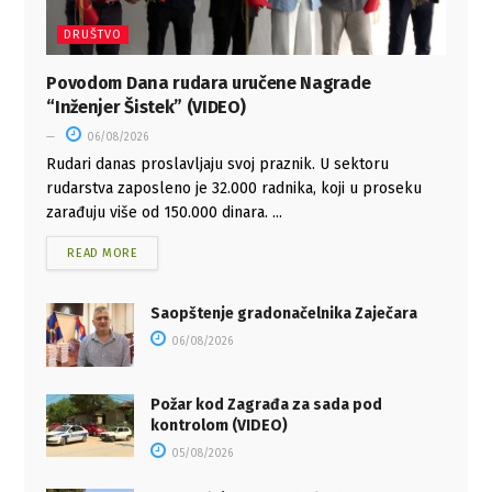
DRUŠTVO
Povodom Dana rudara uručene Nagrade
“Inženjer Šistek” (VIDEO)
06/08/2026
Rudari danas proslavljaju svoj praznik. U sektoru
rudarstva zaposleno je 32.000 radnika, koji u proseku
zarađuju više od 150.000 dinara. ...
READ MORE
Saopštenje gradonačelnika Zaječara
06/08/2026
Požar kod Zagrađa za sada pod
kontrolom (VIDEO)
05/08/2026