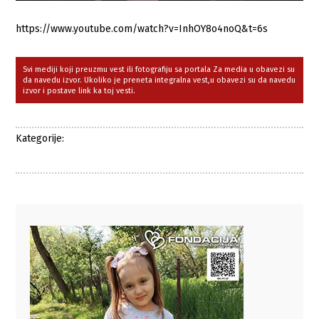
https://www.youtube.com/watch?v=InhOY8o4noQ&t=6s
Svi mediji koji preuzmu vest ili fotografiju sa portala Za media u obavezi su
da navedu izvor. Ukoliko je preneta integralna vest,u obavezi su da navedu
izvor i postave link ka toj vesti.
Kategorije: