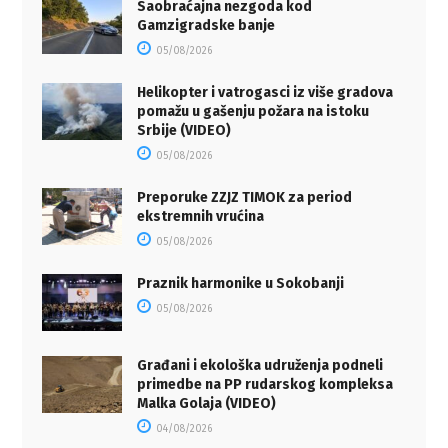
Saobraćajna nezgoda kod
Gamzigradske banje
05/08/2026
Helikopter i vatrogasci iz više gradova
pomažu u gašenju požara na istoku
Srbije (VIDEO)
05/08/2026
Preporuke ZZJZ TIMOK za period
ekstremnih vrućina
05/08/2026
Praznik harmonike u Sokobanji
05/08/2026
Građani i ekološka udruženja podneli
primedbe na PP rudarskog kompleksa
Malka Golaja (VIDEO)
04/08/2026