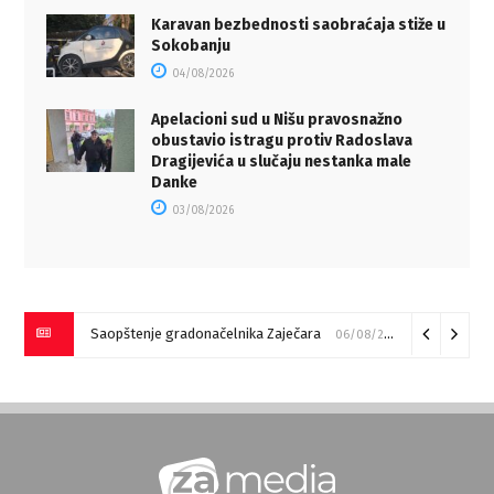
Karavan bezbednosti saobraćaja stiže u
Sokobanju
04/08/2026
Apelacioni sud u Nišu pravosnažno
obustavio istragu protiv Radoslava
Dragijevića u slučaju nestanka male
Danke
03/08/2026
Saopštenje gradonačelnika Zaječara
06/08/2026