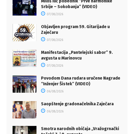
Miloš Ilić pobednik “Prve harmonike
Srbije – Sokobanja” (VIDEO)
07/08/2026
Objavljen program 59. Gitarijade u
Zaječaru
07/08/2026
Manifestacija „Pantelejski sabor” 9.
avgusta u Marinovcu
07/08/2026
Povodom Dana rudara uručene Nagrade
“Inženjer Šistek” (VIDEO)
06/08/2026
Saopštenje gradonačelnika Zaječara
06/08/2026
Smotra narodnih običaja „Vražogrnački