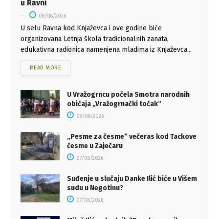
u Ravni
08/08/2026
U selu Ravna kod Knjaževca i ove godine biće
organizovana Letnja škola tradicionalnih zanata,
edukativna radionica namenjena mladima iz Knjaževca...
READ MORE
U Vražogrncu počela Smotra narodnih
običaja „Vražogrnački točak“
08/08/2026
„Pesme za česme“ večeras kod Tackove
česme u Zaječaru
07/08/2026
Suđenje u slučaju Danke Ilić biće u Višem
sudu u Negotinu?
07/08/2026