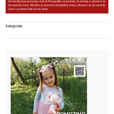
Svi mediji koji preuzmu vest ili fotografiju sa portala Za media u obavezi su
da navedu izvor. Ukoliko je preneta integralna vest,u obavezi su da navedu
izvor i postave link ka toj vesti.
Kategorije: