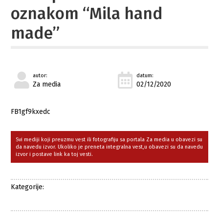
oznakom “Mila hand
made”
autor:
datum:
Za media
02/12/2020
FB1gf9kxedc
Svi mediji koji preuzmu vest ili fotografiju sa portala Za media u obavezi su
da navedu izvor. Ukoliko je preneta integralna vest,u obavezi su da navedu
izvor i postave link ka toj vesti.
Kategorije: