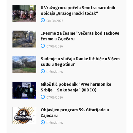
U Vražogrncu počela Smotra narodnih
običaja „Vražogrnački točak“
08/08/2026
„Pesme za česme“ večeras kod Tackove
česme u Zaječaru
07/08/2026
Suđenje u slučaju Danke Ilić biće u Višem
sudu u Negotinu?
07/08/2026
Miloš Ilić pobednik “Prve harmonike
Srbije – Sokobanja” (VIDEO)
07/08/2026
Objavljen program 59. Gitarijade u
Zaječaru
07/08/2026