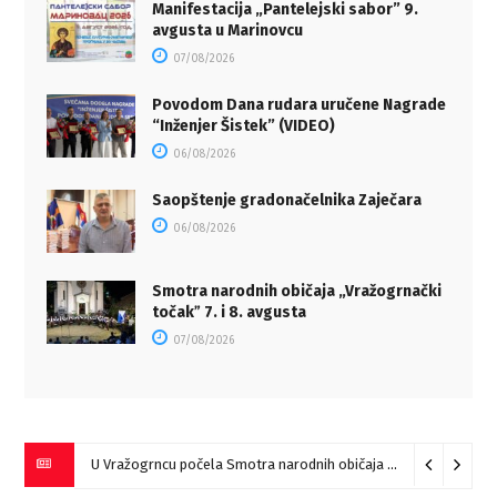
Manifestacija „Pantelejski sabor” 9.
avgusta u Marinovcu
07/08/2026
Povodom Dana rudara uručene Nagrade
“Inženjer Šistek” (VIDEO)
06/08/2026
Saopštenje gradonačelnika Zaječara
06/08/2026
Smotra narodnih običaja „Vražogrnački
točakˮ 7. i 8. avgusta
07/08/2026
U Vražogrncu počela Smotra narodnih običaja „Vražogrnački točak“