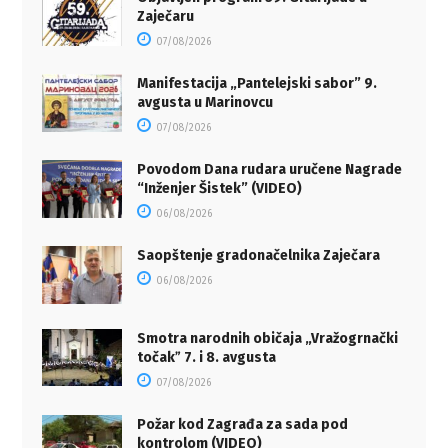
Zaječaru
07/08/2026
Manifestacija „Pantelejski sabor” 9.
avgusta u Marinovcu
07/08/2026
Povodom Dana rudara uručene Nagrade
“Inženjer Šistek” (VIDEO)
06/08/2026
Saopštenje gradonačelnika Zaječara
06/08/2026
Smotra narodnih običaja „Vražogrnački
točakˮ 7. i 8. avgusta
07/08/2026
Požar kod Zagrađa za sada pod
kontrolom (VIDEO)