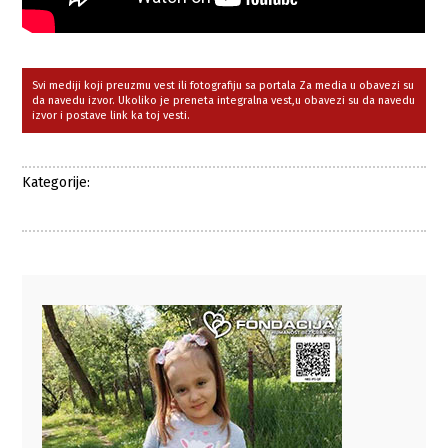
Svi mediji koji preuzmu vest ili fotografiju sa portala Za media u obavezi su
da navedu izvor. Ukoliko je preneta integralna vest,u obavezi su da navedu
izvor i postave link ka toj vesti.
Kategorije: