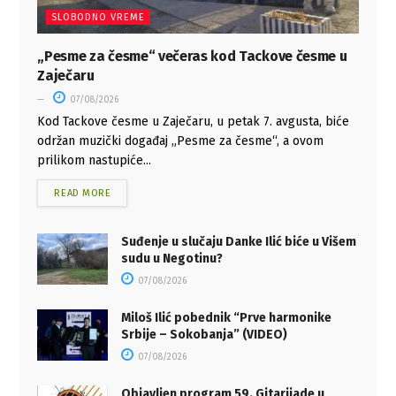
SLOBODNO VREME
„Pesme za česme“ večeras kod Tackove česme u
Zaječaru
07/08/2026
Kod Tackove česme u Zaječaru, u petak 7. avgusta, biće
održan muzički događaj „Pesme za česme“, a ovom
prilikom nastupiće...
READ MORE
Suđenje u slučaju Danke Ilić biće u Višem
sudu u Negotinu?
07/08/2026
Miloš Ilić pobednik “Prve harmonike
Srbije – Sokobanja” (VIDEO)
07/08/2026
Objavljen program 59. Gitarijade u