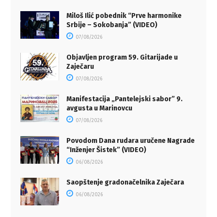
Miloš Ilić pobednik “Prve harmonike
Srbije – Sokobanja” (VIDEO)
07/08/2026
Objavljen program 59. Gitarijade u
Zaječaru
07/08/2026
Manifestacija „Pantelejski sabor” 9.
avgusta u Marinovcu
07/08/2026
Povodom Dana rudara uručene Nagrade
“Inženjer Šistek” (VIDEO)
06/08/2026
Saopštenje gradonačelnika Zaječara
06/08/2026