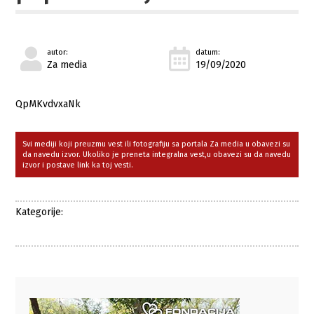
autor:
datum:
Za media
19/09/2020
QpMKvdvxaNk
Svi mediji koji preuzmu vest ili fotografiju sa portala Za media u obavezi su
da navedu izvor. Ukoliko je preneta integralna vest,u obavezi su da navedu
izvor i postave link ka toj vesti.
Kategorije: