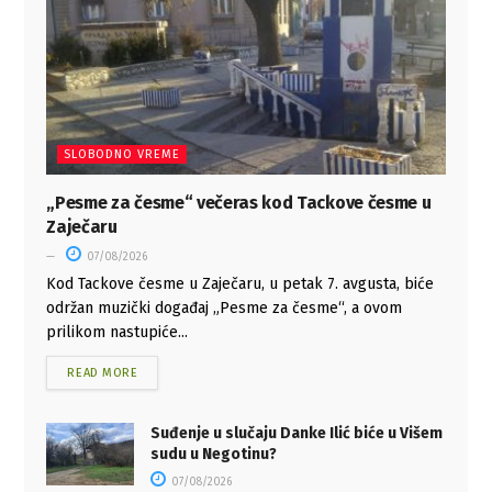
SLOBODNO VREME
„Pesme za česme“ večeras kod Tackove česme u
Zaječaru
07/08/2026
Kod Tackove česme u Zaječaru, u petak 7. avgusta, biće
održan muzički događaj „Pesme za česme“, a ovom
prilikom nastupiće...
READ MORE
Suđenje u slučaju Danke Ilić biće u Višem
sudu u Negotinu?
07/08/2026