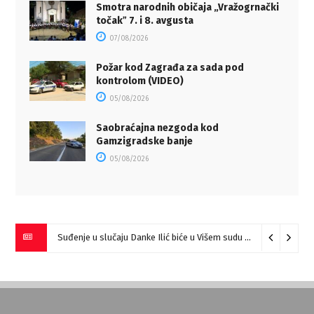
Smotra narodnih običaja „Vražogrnački
točakˮ 7. i 8. avgusta
07/08/2026
Požar kod Zagrađa za sada pod
kontrolom (VIDEO)
05/08/2026
Saobraćajna nezgoda kod
Gamzigradske banje
05/08/2026
Suđenje u slučaju Danke Ilić biće u Višem sudu u Negotinu?
07