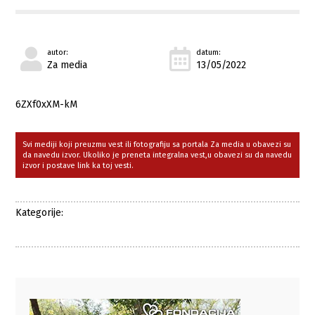
autor:
datum:
Za media
13/05/2022
6ZXf0xXM-kM
Svi mediji koji preuzmu vest ili fotografiju sa portala Za media u obavezi su
da navedu izvor. Ukoliko je preneta integralna vest,u obavezi su da navedu
izvor i postave link ka toj vesti.
Kategorije: