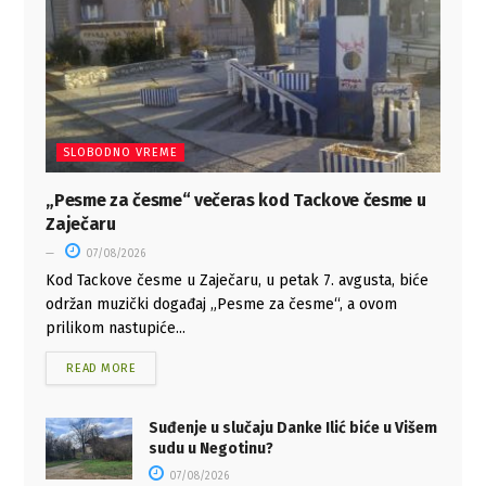
SLOBODNO VREME
„Pesme za česme“ večeras kod Tackove česme u
Zaječaru
07/08/2026
Kod Tackove česme u Zaječaru, u petak 7. avgusta, biće
održan muzički događaj „Pesme za česme“, a ovom
prilikom nastupiće...
READ MORE
Suđenje u slučaju Danke Ilić biće u Višem
sudu u Negotinu?
07/08/2026