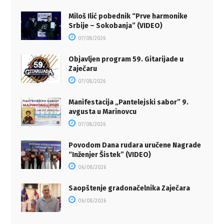
Miloš Ilić pobednik “Prve harmonike
Srbije – Sokobanja” (VIDEO)
07/08/2026
Objavljen program 59. Gitarijade u
Zaječaru
07/08/2026
Manifestacija „Pantelejski sabor” 9.
avgusta u Marinovcu
07/08/2026
Povodom Dana rudara uručene Nagrade
“Inženjer Šistek” (VIDEO)
06/08/2026
Saopštenje gradonačelnika Zaječara
06/08/2026