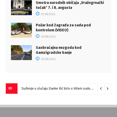
Smotra narodnih običaja „Vražogrnački
točakˮ 7. i 8. avgusta
07/08/2026
Požar kod Zagrađa za sada pod
kontrolom (VIDEO)
05/08/2026
Saobraćajna nezgoda kod
Gamzigradske banje
05/08/2026
Suđenje u slučaju Danke Ilić biće u Višem sudu u Negotinu?
07