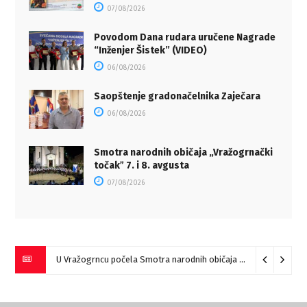
07/08/2026
Povodom Dana rudara uručene Nagrade
“Inženjer Šistek” (VIDEO)
06/08/2026
Saopštenje gradonačelnika Zaječara
06/08/2026
Smotra narodnih običaja „Vražogrnački
točakˮ 7. i 8. avgusta
07/08/2026
U Vražogrncu počela Smotra narodnih običaja „Vražogrnački točak“