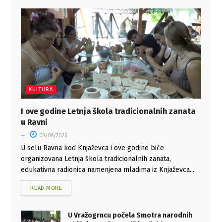
KULTURA
I ove godine Letnja škola tradicionalnih zanata
u Ravni
08/08/2026
U selu Ravna kod Knjaževca i ove godine biće
organizovana Letnja škola tradicionalnih zanata,
edukativna radionica namenjena mladima iz Knjaževca...
READ MORE
U Vražogrncu počela Smotra narodnih