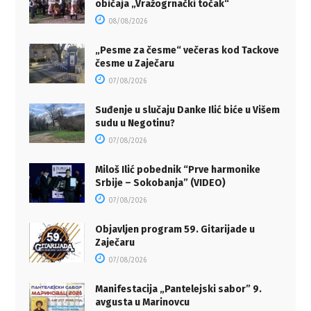
običaja „Vražogrnački točak“
08/08/2026
„Pesme za česme“ večeras kod Tackove
česme u Zaječaru
07/08/2026
Suđenje u slučaju Danke Ilić biće u Višem
sudu u Negotinu?
07/08/2026
Miloš Ilić pobednik “Prve harmonike
Srbije – Sokobanja” (VIDEO)
07/08/2026
Objavljen program 59. Gitarijade u
Zaječaru
07/08/2026
Manifestacija „Pantelejski sabor” 9.
avgusta u Marinovcu