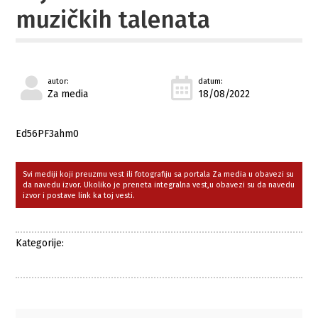
muzičkih talenata
autor:
datum:
Za media
18/08/2022
Ed56PF3ahm0
Svi mediji koji preuzmu vest ili fotografiju sa portala Za media u obavezi su
da navedu izvor. Ukoliko je preneta integralna vest,u obavezi su da navedu
izvor i postave link ka toj vesti.
Kategorije: