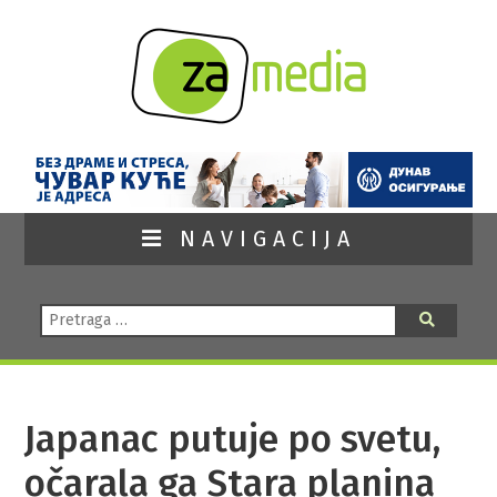
NAVIGACIJA
Pretraga:
Pretraga
Japanac putuje po svetu,
očarala ga Stara planina