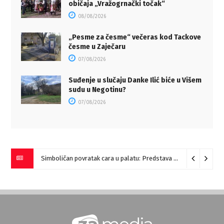
običaja „Vražogrnački točak“
08/08/2026
„Pesme za česme“ večeras kod Tackove
česme u Zaječaru
07/08/2026
Suđenje u slučaju Danke Ilić biće u Višem
sudu u Negotinu?
07/08/2026
Simboličan povratak cara u palatu: Predstava “Galerije” na Romulijani