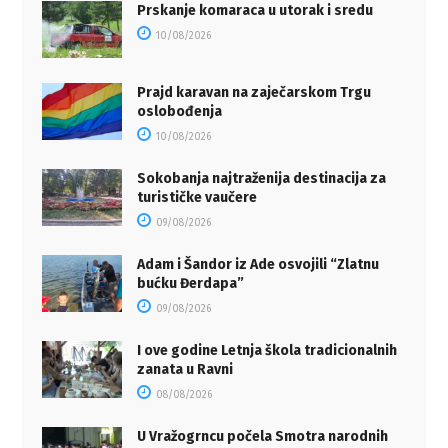
Prskanje komaraca u utorak i sredu
10/08/2026
Prajd karavan na zaječarskom Trgu
oslobođenja
10/08/2026
Sokobanja najtraženija destinacija za
turističke vaučere
09/08/2026
Adam i Šandor iz Ade osvojili “Zlatnu
bućku Đerdapa”
09/08/2026
I ove godine Letnja škola tradicionalnih
zanata u Ravni
08/08/2026
U Vražogrncu počela Smotra narodnih