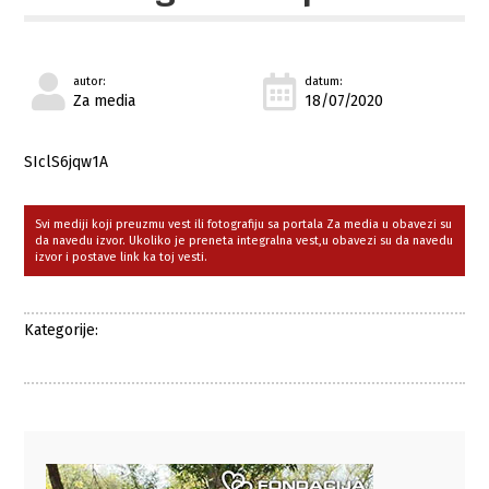
autor:
datum:
Za media
18/07/2020
SIclS6jqw1A
Svi mediji koji preuzmu vest ili fotografiju sa portala Za media u obavezi su
da navedu izvor. Ukoliko je preneta integralna vest,u obavezi su da navedu
izvor i postave link ka toj vesti.
Kategorije: