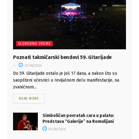
SLOBODNO VREME
Poznati takmičarski bendovi 59. Gitarijade
10/08/2026
Do 59. Gitarijade ostalo je još 17 dana, a nakon što su
saopšteni učesnici u revijalnom delu manifestacije, na
zvaničnom...
READ MORE
Simboličan povratak cara u palatu:
Predstava “Galerije” na Romulijani
10/08/2026