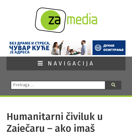
NAVIGACIJA
Pretraga:
Pretraga
Humanitarni čiviluk u
Zaječaru – ako imaš