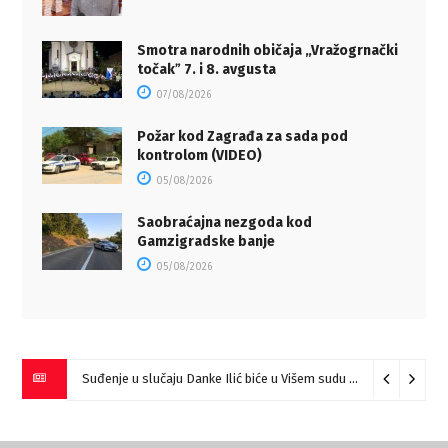
Smotra narodnih običaja „Vražogrnački
točakˮ 7. i 8. avgusta
07/08/2026
Požar kod Zagrađa za sada pod
kontrolom (VIDEO)
05/08/2026
Saobraćajna nezgoda kod
Gamzigradske banje
05/08/2026
Suđenje u slučaju Danke Ilić biće u Višem sudu u Negotinu?
07