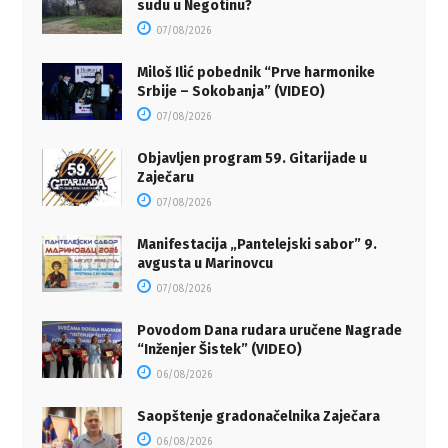
sudu u Negotinu?
07/08/2026
Miloš Ilić pobednik “Prve harmonike
Srbije – Sokobanja” (VIDEO)
07/08/2026
Objavljen program 59. Gitarijade u
Zaječaru
07/08/2026
Manifestacija „Pantelejski sabor” 9.
avgusta u Marinovcu
07/08/2026
Povodom Dana rudara uručene Nagrade
“Inženjer Šistek” (VIDEO)
06/08/2026
Saopštenje gradonačelnika Zaječara
06/08/2026