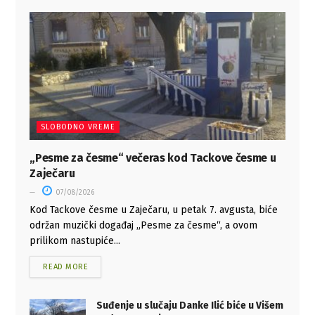
SLOBODNO VREME
„Pesme za česme“ večeras kod Tackove česme u
Zaječaru
07/08/2026
Kod Tackove česme u Zaječaru, u petak 7. avgusta, biće
održan muzički događaj „Pesme za česme“, a ovom
prilikom nastupiće...
READ MORE
Suđenje u slučaju Danke Ilić biće u Višem