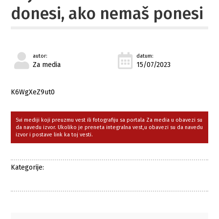
donesi, ako nemaš ponesi
autor:
datum:
Za media
15/07/2023
K6WgXeZ9ut0
Svi mediji koji preuzmu vest ili fotografiju sa portala Za media u obavezi su
da navedu izvor. Ukoliko je preneta integralna vest,u obavezi su da navedu
izvor i postave link ka toj vesti.
Kategorije: