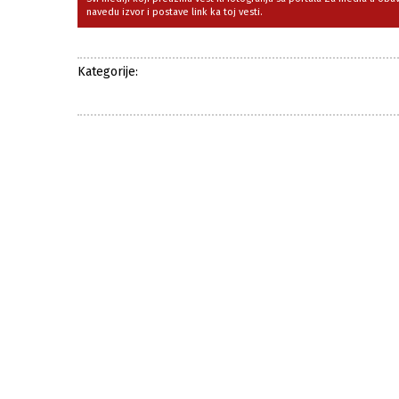
navedu izvor i postave link ka toj vesti.
Kategorije: