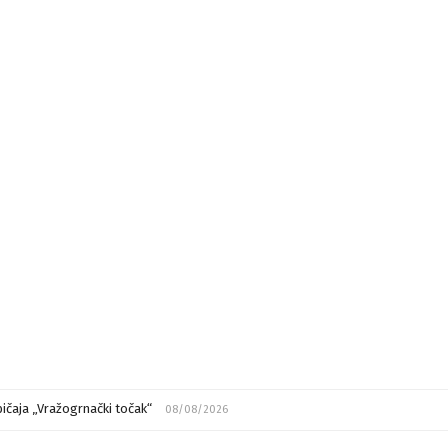
ičaja „Vražogrnački točak“
08/08/2026