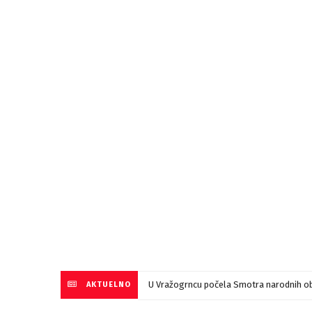
U Vražogrncu počela Smotra narodnih ob
AKTUELNO