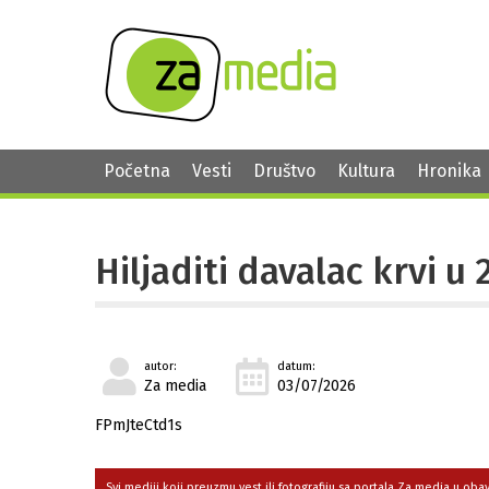
Početna
Vesti
Društvo
Kultura
Hronika
Hiljaditi davalac krvi u 
autor:
datum:
Za media
03/07/2026
FPmJteCtd1s
Svi mediji koji preuzmu vest ili fotografiju sa portala Za media u ob