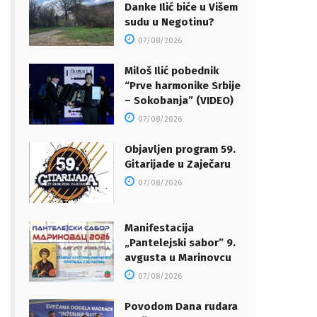
Danke Ilić biće u Višem
sudu u Negotinu?
07/08/2026
Miloš Ilić pobednik
“Prve harmonike Srbije
– Sokobanja” (VIDEO)
07/08/2026
Objavljen program 59.
Gitarijade u Zaječaru
07/08/2026
Manifestacija
„Pantelejski sabor” 9.
avgusta u Marinovcu
07/08/2026
Povodom Dana rudara