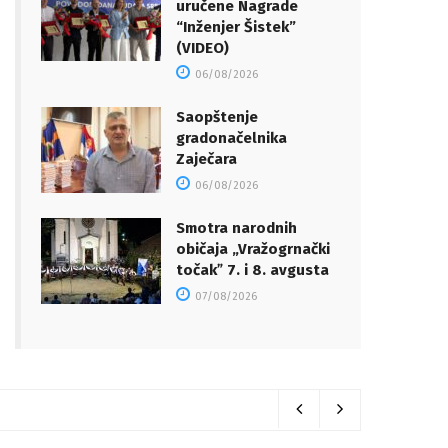
uručene Nagrade
“Inženjer Šistek”
(VIDEO)
06/08/2026
Saopštenje
gradonačelnika
Zaječara
06/08/2026
Smotra narodnih
običaja „Vražogrnački
točakˮ 7. i 8. avgusta
07/08/2026