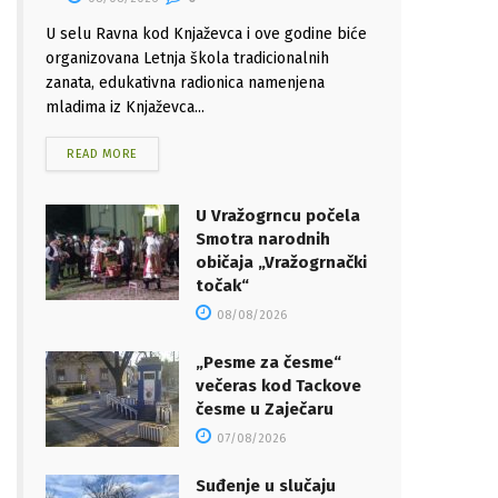
U selu Ravna kod Knjaževca i ove godine biće
organizovana Letnja škola tradicionalnih
zanata, edukativna radionica namenjena
mladima iz Knjaževca...
READ MORE
U Vražogrncu počela
Smotra narodnih
običaja „Vražogrnački
točak“
08/08/2026
„Pesme za česme“
večeras kod Tackove
česme u Zaječaru
07/08/2026
Suđenje u slučaju