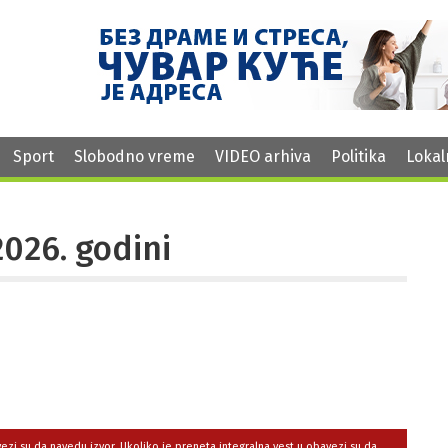
Sport
Slobodno vreme
VIDEO arhiva
Politika
Lokal
2026. godini
avezi su da navedu izvor. Ukoliko je preneta integralna vest,u obavezi su da