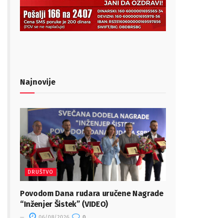
Najnovije
DRUŠTVO
Povodom Dana rudara uručene Nagrade
“Inženjer Šistek” (VIDEO)
06/08/2026
0