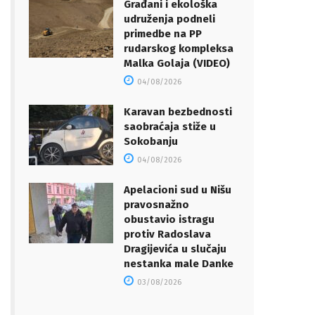
Građani i ekološka
udruženja podneli
primedbe na PP
rudarskog kompleksa
Malka Golaja (VIDEO)
04/08/2026
Karavan bezbednosti
saobraćaja stiže u
Sokobanju
04/08/2026
Apelacioni sud u Nišu
pravosnažno
obustavio istragu
protiv Radoslava
Dragijevića u slučaju
nestanka male Danke
03/08/2026