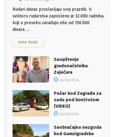
Rudari danas proslavljaju svoj praznik. U
sektoru rudarstva zaposleno je 32.000 radnika,
koji u proseku zarađuju više od 150.000
dinara. ...
READ MORE
Saopštenje
gradonačelnika
Zaječara
06/08/2026
Požar kod Zagrađa za
sada pod kontrolom
(VIDEO)
05/08/2026
Saobraćajna nezgoda
kod Gamzigradske