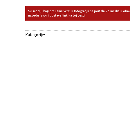
Svi mediji koji preuzmu vest ili fotografiju sa portala Za media u ob
navedu izvor i postave link ka toj vesti.
Kategorije: