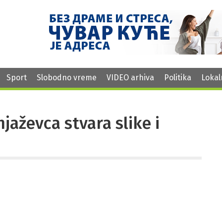
Sport
Slobodno vreme
VIDEO arhiva
Politika
Lokal
jaževca stvara slike i