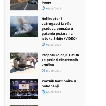
banje
05/08/2026
Helikopter i
vatrogasci iz više
gradova pomažu u
gašenju požara na
istoku Srbije (VIDEO)
05/08/2026
Preporuke ZZJZ TIMOK
za period ekstremnih
vrućina
05/08/2026
Praznik harmonike u
Sokobanji
05/08/2026