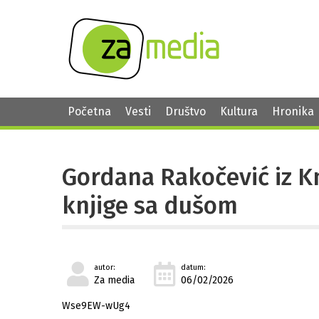
Početna
Vesti
Društvo
Kultura
Hronika
Gordana Rakočević iz Kn
knjige sa dušom
autor:
datum:
Za media
06/02/2026
Wse9EW-wUg4