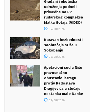
Građani i ekološka
udruženja podneli
primedbe na PP
rudarskog kompleksa
Malka Golaja (VIDEO)
04/08/2026
Karavan bezbednosti
saobraćaja stiže u
Sokobanju
04/08/2026
Apelacioni sud u Nišu
pravosnažno
obustavio istragu
protiv Radoslava
Dragijevića u slučaju
nestanka male Danke
03/08/2026