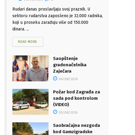
Rudari danas proslavljaju svoj praznik. U
sektoru rudarstva zaposleno je 32.000 radnika,
koji u proseku zarađuju više od 150.000
dinara. ...
READ MORE
Saopštenje
gradonačelnika
Zaječara
06/08/2026
Požar kod Zagrađa za
sada pod kontrolom
(VIDEO)
05/08/2026
Saobraćajna nezgoda
kod Gamzigradske