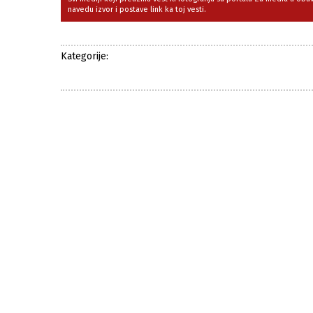
navedu izvor i postave link ka toj vesti.
Kategorije: