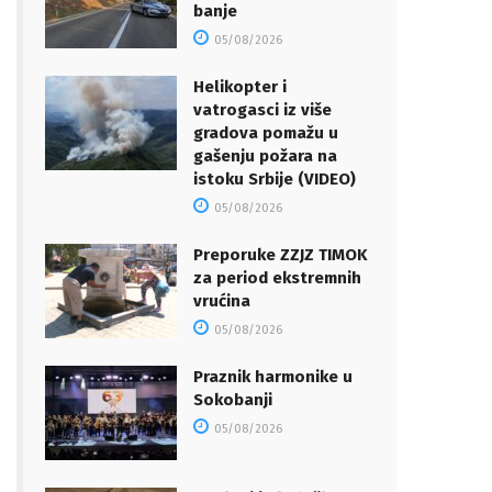
banje
05/08/2026
Helikopter i
vatrogasci iz više
gradova pomažu u
gašenju požara na
istoku Srbije (VIDEO)
05/08/2026
Preporuke ZZJZ TIMOK
za period ekstremnih
vrućina
05/08/2026
Praznik harmonike u
Sokobanji
05/08/2026