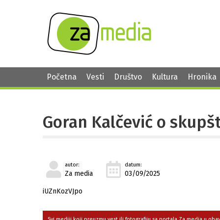
Početna
Vesti
Društvo
Kultura
Hronika
Goran Kalčević o skupš
autor:
datum:
Za media
03/09/2025
iUZnKozVJpo
Svi mediji koji preuzmu vest ili fotografiju sa portala Za media u ob