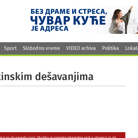
Sport
Slobodno vreme
VIDEO arhiva
Politika
Lokal
tinskim dešavanjima
avezi su da navedu izvor. Ukoliko je preneta integralna vest,u obavezi su da