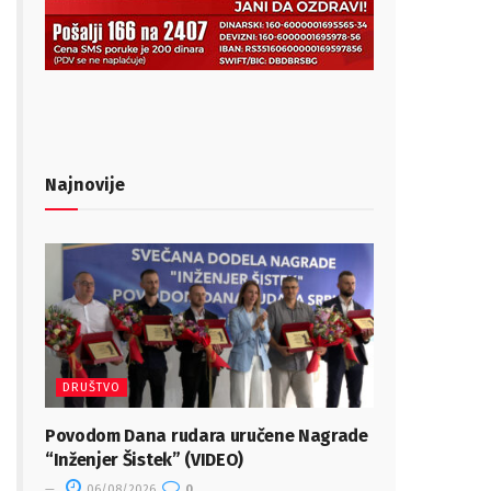
Najnovije
DRUŠTVO
Povodom Dana rudara uručene Nagrade
“Inženjer Šistek” (VIDEO)
06/08/2026
0