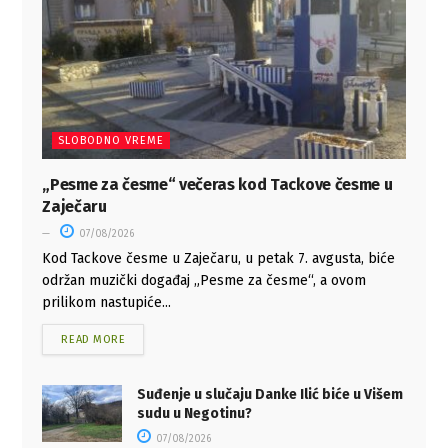
SLOBODNO VREME
„Pesme za česme“ večeras kod Tackove česme u
Zaječaru
07/08/2026
Kod Tackove česme u Zaječaru, u petak 7. avgusta, biće
održan muzički događaj „Pesme za česme“, a ovom
prilikom nastupiće...
READ MORE
Suđenje u slučaju Danke Ilić biće u Višem
sudu u Negotinu?
07/08/2026