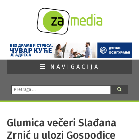
NAVIGACIJA
Pretraga:
Pretraga
Glumica večeri Slađana
Zrnić u ulozi Gospođice