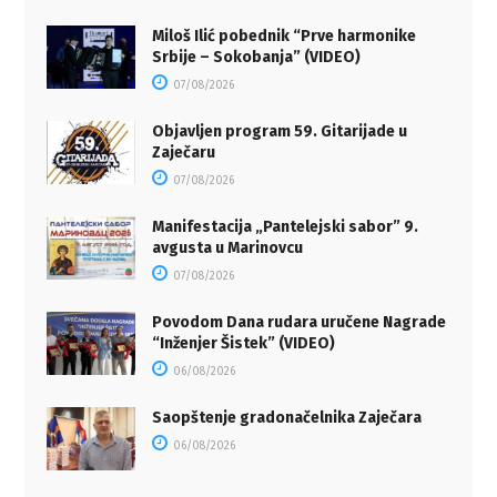
Miloš Ilić pobednik “Prve harmonike
Srbije – Sokobanja” (VIDEO)
07/08/2026
Objavljen program 59. Gitarijade u
Zaječaru
07/08/2026
Manifestacija „Pantelejski sabor” 9.
avgusta u Marinovcu
07/08/2026
Povodom Dana rudara uručene Nagrade
“Inženjer Šistek” (VIDEO)
06/08/2026
Saopštenje gradonačelnika Zaječara
06/08/2026