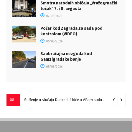
Smotra narodnih običaja „Vražogrnački
točakˮ 7. i 8. avgusta
07/08/2026
Požar kod Zagrađa za sada pod
kontrolom (VIDEO)
05/08/2026
Saobraćajna nezgoda kod
Gamzigradske banje
05/08/2026
Suđenje u slučaju Danke Ilić biće u Višem sudu u Negotinu?
07