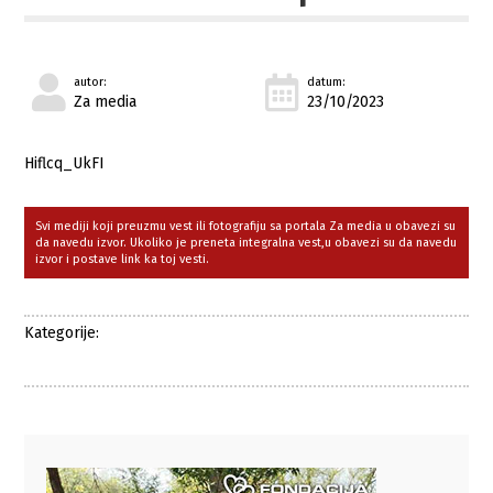
autor:
datum:
Za media
23/10/2023
Hiflcq_UkFI
Svi mediji koji preuzmu vest ili fotografiju sa portala Za media u obavezi su
da navedu izvor. Ukoliko je preneta integralna vest,u obavezi su da navedu
izvor i postave link ka toj vesti.
Kategorije: