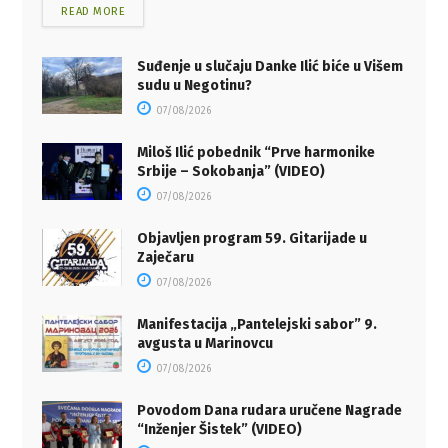
READ MORE
Suđenje u slučaju Danke Ilić biće u Višem
sudu u Negotinu?
07/08/2026
Miloš Ilić pobednik “Prve harmonike
Srbije – Sokobanja” (VIDEO)
07/08/2026
Objavljen program 59. Gitarijade u
Zaječaru
07/08/2026
Manifestacija „Pantelejski sabor” 9.
avgusta u Marinovcu
07/08/2026
Povodom Dana rudara uručene Nagrade
“Inženjer Šistek” (VIDEO)