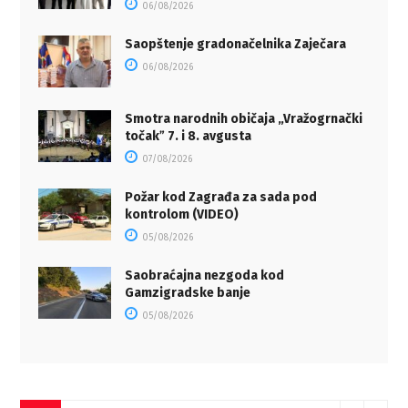
06/08/2026
Saopštenje gradonačelnika Zaječara
06/08/2026
Smotra narodnih običaja „Vražogrnački
točakˮ 7. i 8. avgusta
07/08/2026
Požar kod Zagrađa za sada pod
kontrolom (VIDEO)
05/08/2026
Saobraćajna nezgoda kod
Gamzigradske banje
05/08/2026