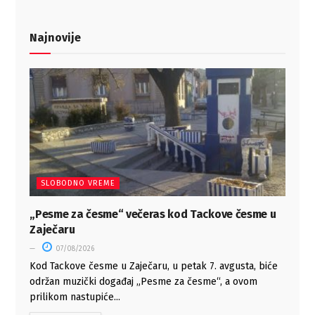
Najnovije
SLOBODNO VREME
„Pesme za česme“ večeras kod Tackove česme u
Zaječaru
07/08/2026
Kod Tackove česme u Zaječaru, u petak 7. avgusta, biće
održan muzički događaj „Pesme za česme“, a ovom
prilikom nastupiće...