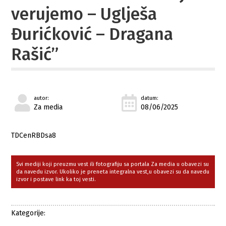
verujemo – Uglješa
Đurićković – Dragana
Rašić”
autor:
datum:
Za media
08/06/2025
TDCenRBDsa8
Svi mediji koji preuzmu vest ili fotografiju sa portala Za media u obavezi su
da navedu izvor. Ukoliko je preneta integralna vest,u obavezi su da navedu
izvor i postave link ka toj vesti.
Kategorije: