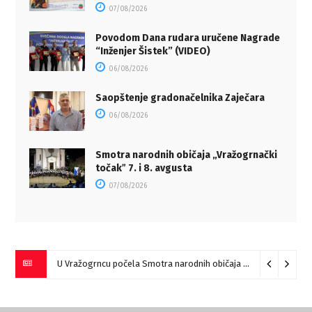
07/08/2026
Povodom Dana rudara uručene Nagrade
“Inženjer Šistek” (VIDEO)
06/08/2026
Saopštenje gradonačelnika Zaječara
06/08/2026
Smotra narodnih običaja „Vražogrnački
točakˮ 7. i 8. avgusta
07/08/2026
U Vražogrncu počela Smotra narodnih običaja „Vražogrnački točak“