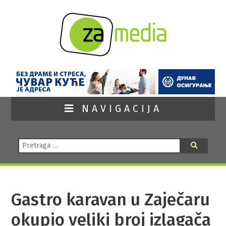
NAVIGACIJA
Pretraga:
Pretraga
Gastro karavan u Zaječaru
okupio veliki broj izlagača