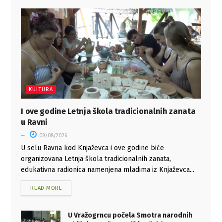
KULTURA
I ove godine Letnja škola tradicionalnih zanata
u Ravni
08/08/2026
U selu Ravna kod Knjaževca i ove godine biće
organizovana Letnja škola tradicionalnih zanata,
edukativna radionica namenjena mladima iz Knjaževca...
READ MORE
U Vražogrncu počela Smotra narodnih