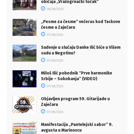
običaja „Vražogrnački točak“
08/08/2026
„Pesme za česme“ večeras kod Tackove
česme u Zaječaru
07/08/2026
Suđenje u slučaju Danke Ilić biće u Višem
sudu u Negotinu?
07/08/2026
Miloš Ilić pobednik “Prve harmonike
Srbije – Sokobanja” (VIDEO)
07/08/2026
Objavljen program 59. Gitarijade u
Zaječaru
07/08/2026
Manifestacija „Pantelejski sabor” 9.
avgusta u Marinovcu