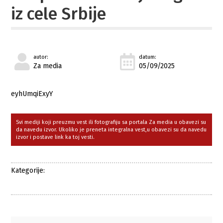
iz cele Srbije
autor:
datum:
Za media
05/09/2025
eyhUmqiExyY
Svi mediji koji preuzmu vest ili fotografiju sa portala Za media u obavezi su
da navedu izvor. Ukoliko je preneta integralna vest,u obavezi su da navedu
izvor i postave link ka toj vesti.
Kategorije: