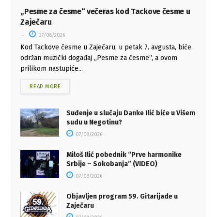
„Pesme za česme“ večeras kod Tackove česme u
Zaječaru
07/08/2026
Kod Tackove česme u Zaječaru, u petak 7. avgusta, biće
održan muzički događaj „Pesme za česme“, a ovom
prilikom nastupiće...
READ MORE
Suđenje u slučaju Danke Ilić biće u Višem
sudu u Negotinu?
07/08/2026
Miloš Ilić pobednik “Prve harmonike
Srbije – Sokobanja” (VIDEO)
07/08/2026
Objavljen program 59. Gitarijade u
Zaječaru