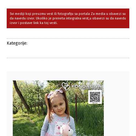
Svi mediji koji preuzmu vest ili fotografiju sa portala Za media u obavezi su
da navedu izvor. Ukoliko je preneta integralna vest,u obavezi su da navedu
izvor i postave link ka toj vesti.
Kategorije: