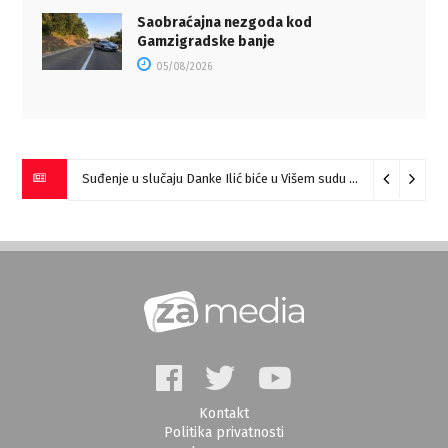
Saobraćajna nezgoda kod
Gamzigradske banje
05/08/2026
Suđenje u slučaju Danke Ilić biće u Višem sudu u Negotinu?
07
Kontakt
Politika privatnosti