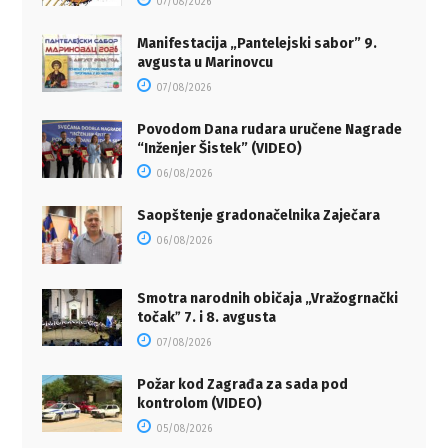
07/08/2026
Manifestacija „Pantelejski sabor” 9.
avgusta u Marinovcu
07/08/2026
Povodom Dana rudara uručene Nagrade
“Inženjer Šistek” (VIDEO)
06/08/2026
Saopštenje gradonačelnika Zaječara
06/08/2026
Smotra narodnih običaja „Vražogrnački
točakˮ 7. i 8. avgusta
07/08/2026
Požar kod Zagrađa za sada pod
kontrolom (VIDEO)
05/08/2026