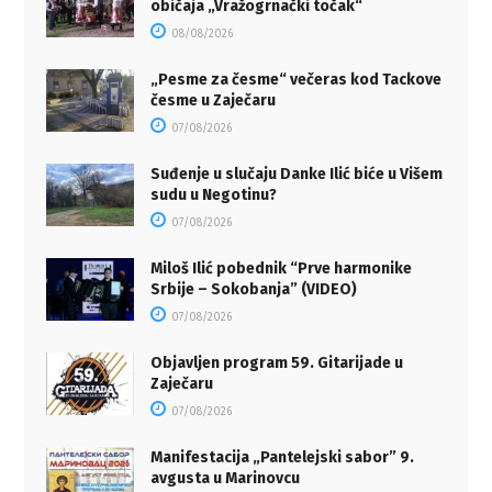
običaja „Vražogrnački točak“
08/08/2026
„Pesme za česme“ večeras kod Tackove
česme u Zaječaru
07/08/2026
Suđenje u slučaju Danke Ilić biće u Višem
sudu u Negotinu?
07/08/2026
Miloš Ilić pobednik “Prve harmonike
Srbije – Sokobanja” (VIDEO)
07/08/2026
Objavljen program 59. Gitarijade u
Zaječaru
07/08/2026
Manifestacija „Pantelejski sabor” 9.
avgusta u Marinovcu