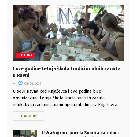
KULTURA
I ove godine Letnja škola tradicionalnih zanata
u Ravni
08/08/2026
U selu Ravna kod Knjaževca i ove godine biće
organizovana Letnja škola tradicionalnih zanata,
edukativna radionica namenjena mladima iz Knjaževca...
READ MORE
U Vražogrncu počela Smotra narodnih