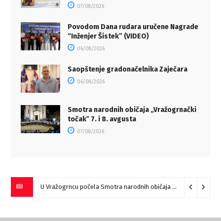
07/08/2026
Povodom Dana rudara uručene Nagrade
“Inženjer Šistek” (VIDEO)
06/08/2026
Saopštenje gradonačelnika Zaječara
06/08/2026
Smotra narodnih običaja „Vražogrnački
točakˮ 7. i 8. avgusta
07/08/2026
U Vražogrncu počela Smotra narodnih običaja „Vražogrnački točak“