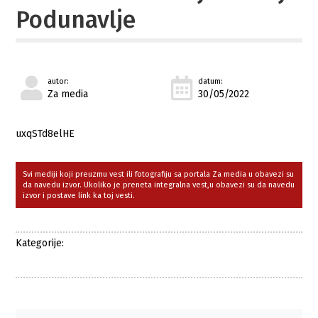
Podunavlje
autor:
datum:
Za media
30/05/2022
uxqSTd8elHE
Svi mediji koji preuzmu vest ili fotografiju sa portala Za media u obavezi su
da navedu izvor. Ukoliko je preneta integralna vest,u obavezi su da navedu
izvor i postave link ka toj vesti.
Kategorije: