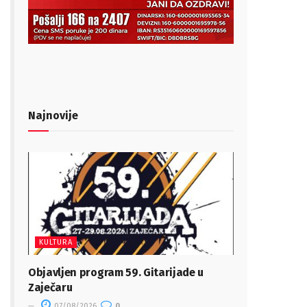
Najnovije
KULTURA
Objavljen program 59. Gitarijade u
Zaječaru
07/08/2026
0