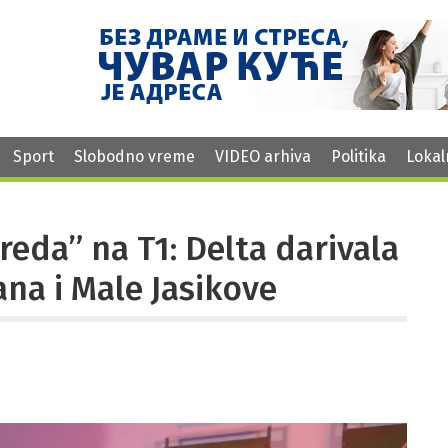
Sport
Slobodno vreme
VIDEO arhiva
Politika
Lokal
vreda” na T1: Delta darivala
na i Male Jasikove