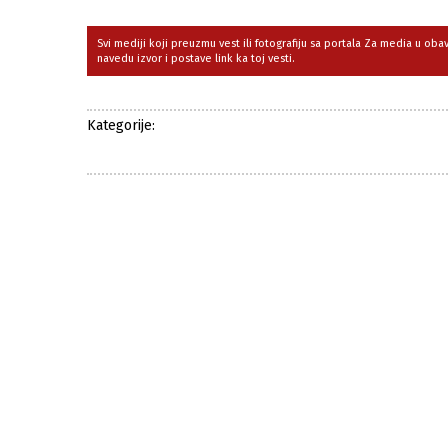
Svi mediji koji preuzmu vest ili fotografiju sa portala Za media u ob
navedu izvor i postave link ka toj vesti.
Kategorije: