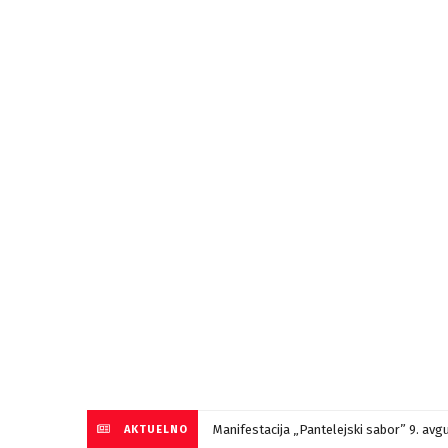
Manifestacija „Pantelejski sabor” 9. avg
AKTUELNO