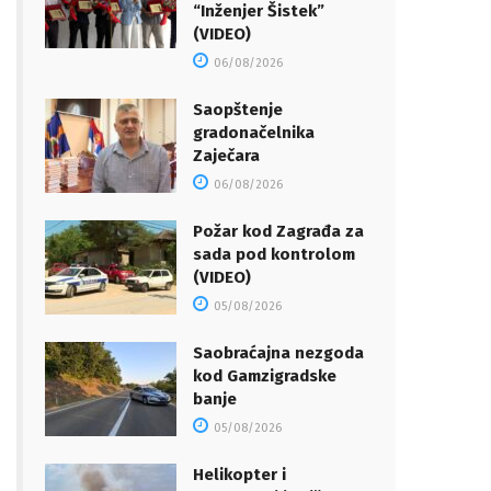
“Inženjer Šistek”
(VIDEO)
06/08/2026
Saopštenje
gradonačelnika
Zaječara
06/08/2026
Požar kod Zagrađa za
sada pod kontrolom
(VIDEO)
05/08/2026
Saobraćajna nezgoda
kod Gamzigradske
banje
05/08/2026
Helikopter i