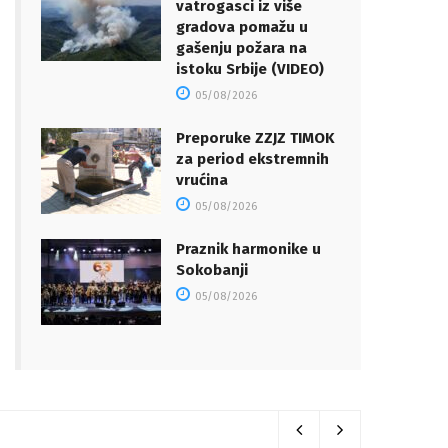
vatrogasci iz više
gradova pomažu u
gašenju požara na
istoku Srbije (VIDEO)
05/08/2026
Preporuke ZZJZ TIMOK
za period ekstremnih
vrućina
05/08/2026
Praznik harmonike u
Sokobanji
05/08/2026