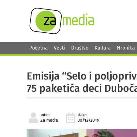
Početna
Vesti
Društvo
Kultura
Hronika
Emisija “Selo i poljopri
75 paketića deci Duboča
autor:
datum:
Za media
30/12/2019