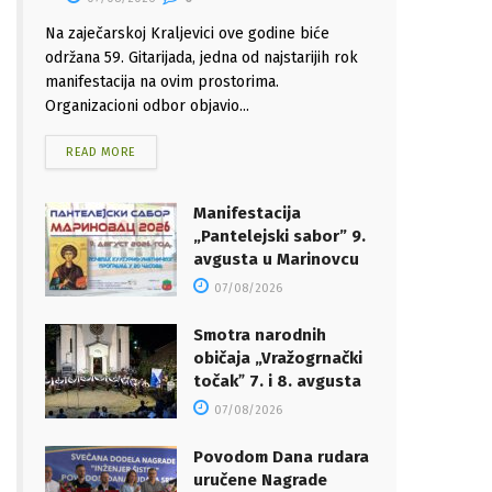
Na zaječarskoj Kraljevici ove godine biće
održana 59. Gitarijada, jedna od najstarijih rok
manifestacija na ovim prostorima.
Organizacioni odbor objavio...
READ MORE
Manifestacija
„Pantelejski sabor” 9.
avgusta u Marinovcu
07/08/2026
Smotra narodnih
običaja „Vražogrnački
točakˮ 7. i 8. avgusta
07/08/2026
Povodom Dana rudara
uručene Nagrade