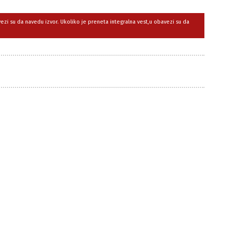
avezi su da navedu izvor. Ukoliko je preneta integralna vest,u obavezi su da