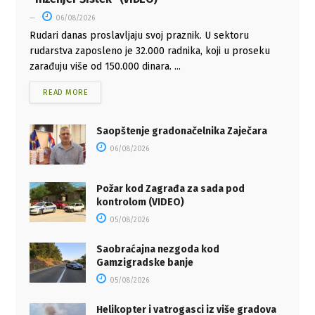
06/08/2026
Rudari danas proslavljaju svoj praznik. U sektoru
rudarstva zaposleno je 32.000 radnika, koji u proseku
zarađuju više od 150.000 dinara. ...
READ MORE
Saopštenje gradonačelnika Zaječara
06/08/2026
Požar kod Zagrađa za sada pod
kontrolom (VIDEO)
05/08/2026
Saobraćajna nezgoda kod
Gamzigradske banje
05/08/2026
Helikopter i vatrogasci iz više gradova