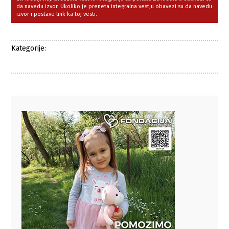
da navedu izvor. Ukoliko je preneta integralna vest,u obavezi su da navedu
izvor i postave link ka toj vesti.
Kategorije: