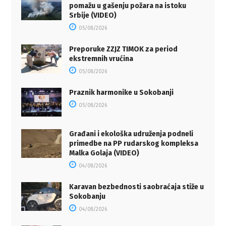
pomažu u gašenju požara na istoku
Srbije (VIDEO)
05/08/2026
Preporuke ZZJZ TIMOK za period
ekstremnih vrućina
05/08/2026
Praznik harmonike u Sokobanji
05/08/2026
Građani i ekološka udruženja podneli
primedbe na PP rudarskog kompleksa
Malka Golaja (VIDEO)
04/08/2026
Karavan bezbednosti saobraćaja stiže u
Sokobanju
04/08/2026