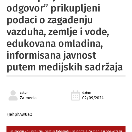
odgovor” prikupljeni
podaci o zagađenju
vazduha, zemlje i vode,
edukovana omladina,
informisana javnost
putem medijskih sadržaja
autor:
datum:
Za media
02/09/2024
FJehphAwUaQ
Svi mediji koji preuzmu vest ili fotografiju sa portala Za media u obavezi su