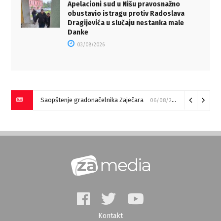
Apelacioni sud u Nišu pravosnažno
obustavio istragu protiv Radoslava
Dragijevića u slučaju nestanka male
Danke
03/08/2026
Saopštenje gradonačelnika Zaječara
06/08/2026
Kontakt