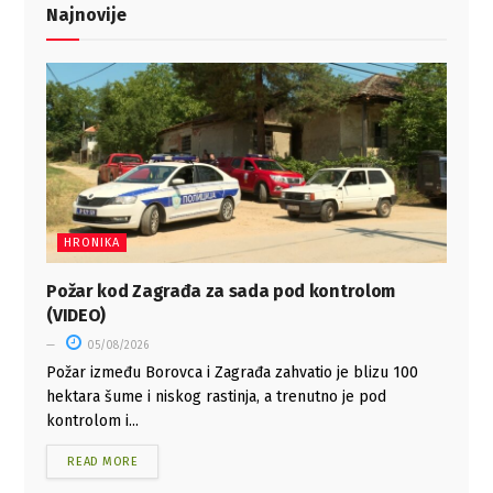
Najnovije
HRONIKA
Požar kod Zagrađa za sada pod kontrolom
(VIDEO)
05/08/2026
Požar između Borovca i Zagrađa zahvatio je blizu 100
hektara šume i niskog rastinja, a trenutno je pod
kontrolom i...
READ MORE