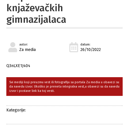
knjaževačkih
gimnazijalaca
autor:
datum:
Za media
26/10/2022
Q3nLXE1J404
Svi mediji koji preuzmu vest ili fotografiju sa portala Za media u obavezi su
da navedu izvor. Ukoliko je preneta integralna vest,u obavezi su da navedu
izvor i postave link ka toj vesti.
Kategorije: