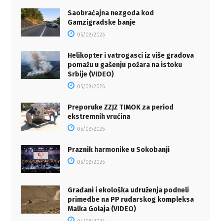
Saobraćajna nezgoda kod
Gamzigradske banje
05/08/2026
Helikopter i vatrogasci iz više gradova
pomažu u gašenju požara na istoku
Srbije (VIDEO)
05/08/2026
Preporuke ZZJZ TIMOK za period
ekstremnih vrućina
05/08/2026
Praznik harmonike u Sokobanji
05/08/2026
Građani i ekološka udruženja podneli
primedbe na PP rudarskog kompleksa
Malka Golaja (VIDEO)