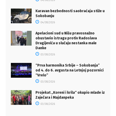
04/08/2026
Karavan bezbednosti saobraćaja stiže u
Sokobanju
04/08/2026
Apelacioni sud u Nišu pravosnažno
obustavio istragu protiv Radoslava
Dragijevića u slučaju nestanka male
Danke
03/08/2026
“Prva harmonika Srbije – Sokobanja”
od 4. do 6. avgusta na Letnjoj pozornici
“Vrelo”
03/08/2026
Projekat „Koreni i krila“ okupio mlade iz
Zaječara i Majdanpeka
03/08/2026