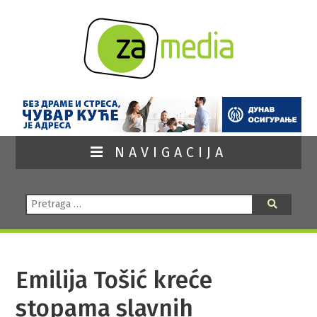
NAVIGACIJA
Pretraga:
Pretraga
Emilija Tošić kreće
stopama slavnih