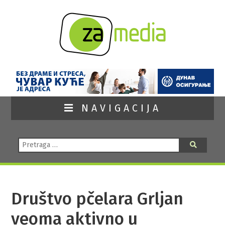
NAVIGACIJA
Pretraga:
Pretraga
Društvo pčelara Grljan
veoma aktivno u