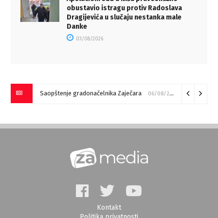
obustavio istragu protiv Radoslava
Dragijevića u slučaju nestanka male
Danke
03/08/2026
Saopštenje gradonačelnika Zaječara
06/08/2026
Kontakt
Politika privatnosti