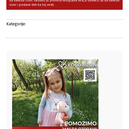
da navedu izvor. Ukoliko je preneta integralna vest,u obavezi su da navedu
izvor i postave link ka toj vesti.
Kategorije: