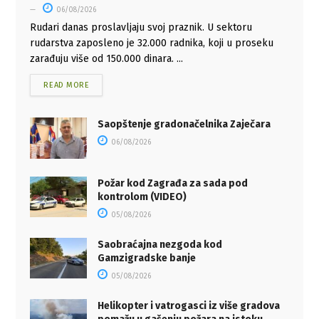
06/08/2026
Rudari danas proslavljaju svoj praznik. U sektoru
rudarstva zaposleno je 32.000 radnika, koji u proseku
zarađuju više od 150.000 dinara. ...
READ MORE
Saopštenje gradonačelnika Zaječara
06/08/2026
Požar kod Zagrađa za sada pod
kontrolom (VIDEO)
05/08/2026
Saobraćajna nezgoda kod
Gamzigradske banje
05/08/2026
Helikopter i vatrogasci iz više gradova