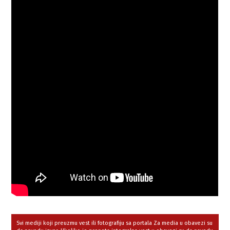
Svi mediji koji preuzmu vest ili fotografiju sa portala Za media u obavezi su