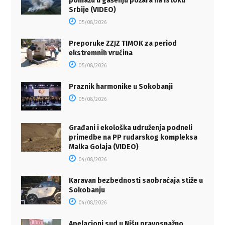
pomažu u gašenju požara na istoku
Srbije (VIDEO)
05/08/2026
Preporuke ZZJZ TIMOK za period
ekstremnih vrućina
05/08/2026
Praznik harmonike u Sokobanji
05/08/2026
Građani i ekološka udruženja podneli
primedbe na PP rudarskog kompleksa
Malka Golaja (VIDEO)
04/08/2026
Karavan bezbednosti saobraćaja stiže u
Sokobanju
04/08/2026
Apelacioni sud u Nišu pravosnažno