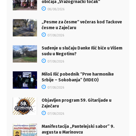
običaja „Vražogrnački točak“
08/08/2026
„Pesme za česme“ večeras kod Tackove
česme u Zaječaru
07/08/2026
Suđenje u slučaju Danke Ilić biće u Višem
sudu u Negotinu?
07/08/2026
Miloš Ilić pobednik “Prve harmonike
Srbije – Sokobanja” (VIDEO)
07/08/2026
Objavljen program 59. Gitarijade u
Zaječaru
07/08/2026
Manifestacija „Pantelejski sabor” 9.
avgusta u Marinovcu