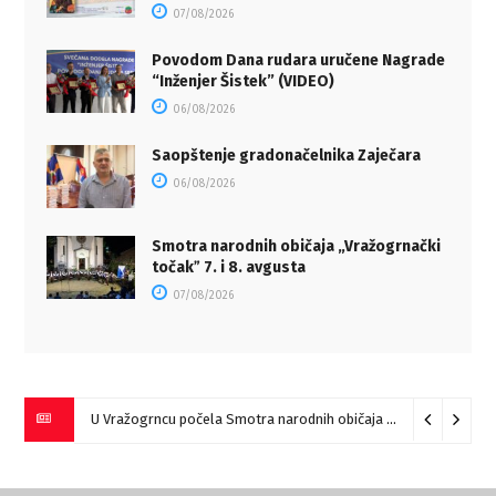
07/08/2026
Povodom Dana rudara uručene Nagrade
“Inženjer Šistek” (VIDEO)
06/08/2026
Saopštenje gradonačelnika Zaječara
06/08/2026
Smotra narodnih običaja „Vražogrnački
točakˮ 7. i 8. avgusta
07/08/2026
U Vražogrncu počela Smotra narodnih običaja „Vražogrnački točak“