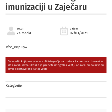
imunizaciji u Zaječaru
autor:
datum:
Za media
02/03/2021
7fcc_66pupw
Svi mediji koji preuzmu vest ili fotografiju sa portala Za media u obavezi su
da navedu izvor. Ukoliko je preneta integralna vest,u obavezi su da navedu
izvor i postave link ka toj vesti.
Kategorije: