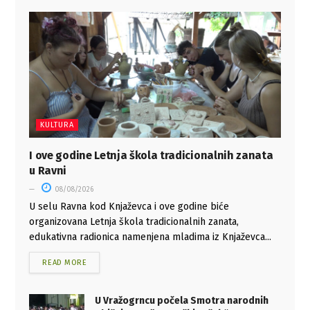
KULTURA
I ove godine Letnja škola tradicionalnih zanata
u Ravni
08/08/2026
U selu Ravna kod Knjaževca i ove godine biće
organizovana Letnja škola tradicionalnih zanata,
edukativna radionica namenjena mladima iz Knjaževca...
READ MORE
U Vražogrncu počela Smotra narodnih