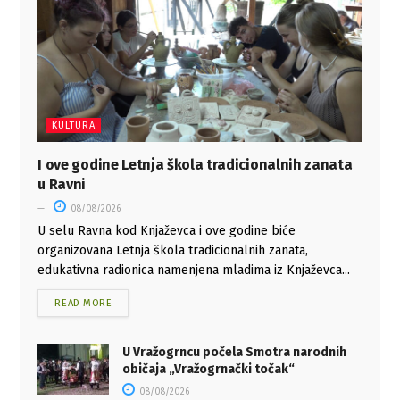
KULTURA
I ove godine Letnja škola tradicionalnih zanata
u Ravni
08/08/2026
U selu Ravna kod Knjaževca i ove godine biće
organizovana Letnja škola tradicionalnih zanata,
edukativna radionica namenjena mladima iz Knjaževca...
READ MORE
U Vražogrncu počela Smotra narodnih
običaja „Vražogrnački točak“
08/08/2026