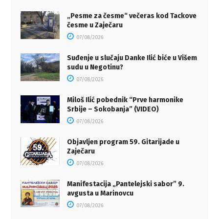
„Pesme za česme“ večeras kod Tackove
česme u Zaječaru
07/08/2026
Suđenje u slučaju Danke Ilić biće u Višem
sudu u Negotinu?
07/08/2026
Miloš Ilić pobednik “Prve harmonike
Srbije – Sokobanja” (VIDEO)
07/08/2026
Objavljen program 59. Gitarijade u
Zaječaru
07/08/2026
Manifestacija „Pantelejski sabor” 9.
avgusta u Marinovcu
07/08/2026