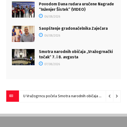
Povodom Dana rudara uručene Nagrade
“Inženjer Šistek” (VIDEO)
06/08/2026
Saopštenje gradonačelnika Zaječara
06/08/2026
Smotra narodnih običaja „Vražogrnački
točakˮ 7. i 8. avgusta
07/08/2026
U Vražogrncu počela Smotra narodnih običaja „Vražogrnački točak“