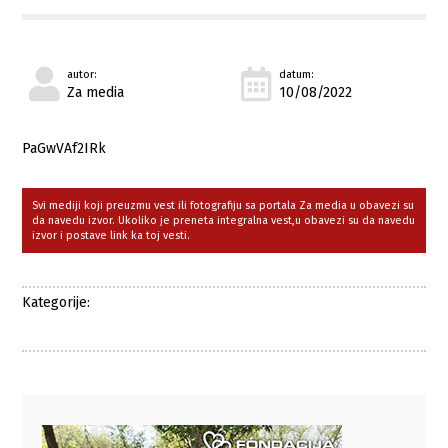
autor:
datum:
Za media
10/08/2022
PaGwVAf2IRk
Svi mediji koji preuzmu vest ili fotografiju sa portala Za media u obavezi su
da navedu izvor. Ukoliko je preneta integralna vest,u obavezi su da navedu
izvor i postave link ka toj vesti.
Kategorije: