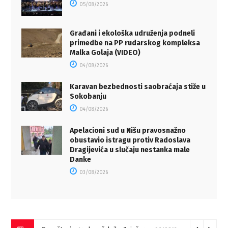
05/08/2026
Građani i ekološka udruženja podneli
primedbe na PP rudarskog kompleksa
Malka Golaja (VIDEO)
04/08/2026
Karavan bezbednosti saobraćaja stiže u
Sokobanju
04/08/2026
Apelacioni sud u Nišu pravosnažno
obustavio istragu protiv Radoslava
Dragijevića u slučaju nestanka male
Danke
03/08/2026