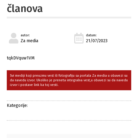
članova
autor:
datum:
Za media
21/07/2023
tqkDVquw1VM
Svi mediji koji preuzmu vest ili fotografiju sa portala Za media u obavezi su
da navedu izvor. Ukoliko je preneta integralna vest,u obavezi su da navedu
izvor i postave link ka toj vesti.
Kategorije: