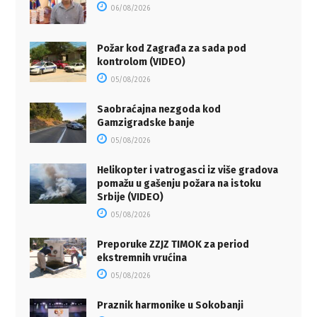
06/08/2026
Požar kod Zagrađa za sada pod
kontrolom (VIDEO)
05/08/2026
Saobraćajna nezgoda kod
Gamzigradske banje
05/08/2026
Helikopter i vatrogasci iz više gradova
pomažu u gašenju požara na istoku
Srbije (VIDEO)
05/08/2026
Preporuke ZZJZ TIMOK za period
ekstremnih vrućina
05/08/2026
Praznik harmonike u Sokobanji