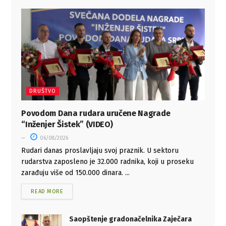
DRUŠTVO
Povodom Dana rudara uručene Nagrade
“Inženjer Šistek” (VIDEO)
06/08/2026
Rudari danas proslavljaju svoj praznik. U sektoru
rudarstva zaposleno je 32.000 radnika, koji u proseku
zarađuju više od 150.000 dinara. ...
READ MORE
Saopštenje gradonačelnika Zaječara