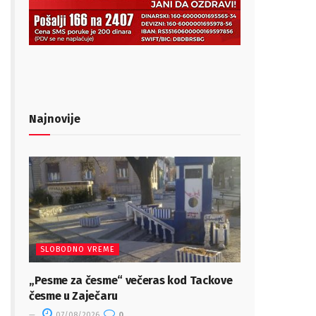
Najnovije
SLOBODNO VREME
„Pesme za česme“ večeras kod Tackove
česme u Zaječaru
07/08/2026
0