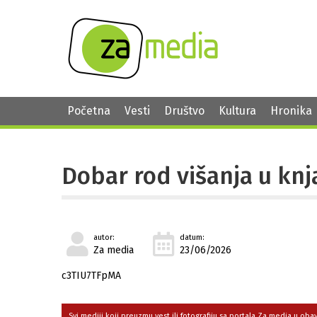
Početna
Vesti
Društvo
Kultura
Hronika
Dobar rod višanja u kn
autor:
datum:
Za media
23/06/2026
c3TIU7TFpMA
Svi mediji koji preuzmu vest ili fotografiju sa portala Za media u ob