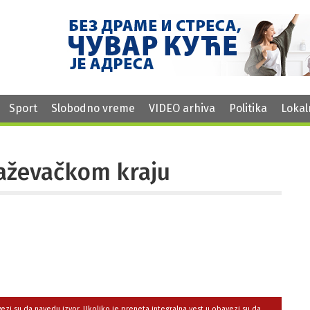
Sport
Slobodno vreme
VIDEO arhiva
Politika
Lokal
jaževačkom kraju
avezi su da navedu izvor. Ukoliko je preneta integralna vest,u obavezi su da