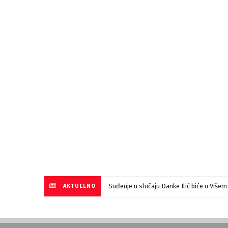
Suđenje u slučaju Danke Ilić biće u Više
AKTUELNO