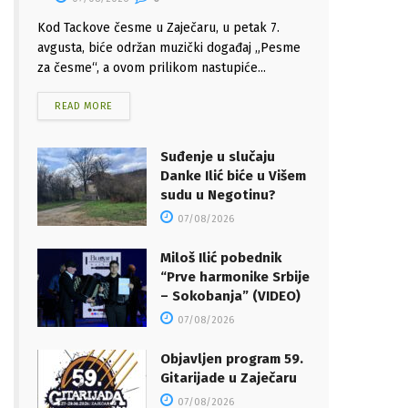
Kod Tackove česme u Zaječaru, u petak 7.
avgusta, biće održan muzički događaj „Pesme
za česme“, a ovom prilikom nastupiće...
READ MORE
Suđenje u slučaju
Danke Ilić biće u Višem
sudu u Negotinu?
07/08/2026
Miloš Ilić pobednik
“Prve harmonike Srbije
– Sokobanja” (VIDEO)
07/08/2026
Objavljen program 59.
Gitarijade u Zaječaru
07/08/2026