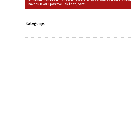
navedu izvor i postave link ka toj vesti.
Kategorije: