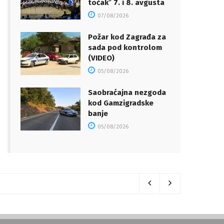
točakˮ 7. i 8. avgusta
07/08/2026
Požar kod Zagrađa za
sada pod kontrolom
(VIDEO)
05/08/2026
Saobraćajna nezgoda
kod Gamzigradske
banje
05/08/2026