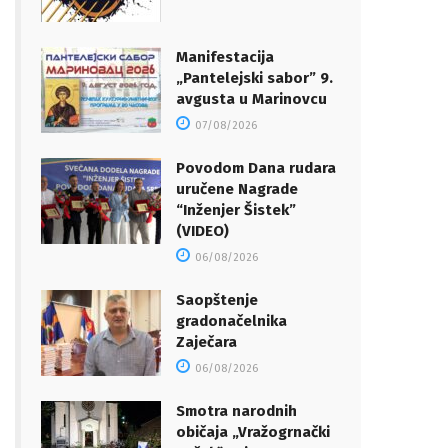
Manifestacija
„Pantelejski sabor” 9.
avgusta u Marinovcu
07/08/2026
Povodom Dana rudara
uručene Nagrade
“Inženjer Šistek”
(VIDEO)
06/08/2026
Saopštenje
gradonačelnika
Zaječara
06/08/2026
Smotra narodnih
običaja „Vražogrnački