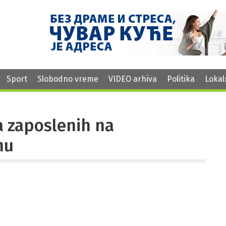
Sport
Slobodno vreme
VIDEO arhiva
Politika
Lokal
a zaposlenih na
mu