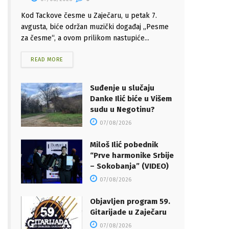
Kod Tackove česme u Zaječaru, u petak 7.
avgusta, biće održan muzički događaj „Pesme
za česme“, a ovom prilikom nastupiće...
READ MORE
Suđenje u slučaju
Danke Ilić biće u Višem
sudu u Negotinu?
07/08/2026
Miloš Ilić pobednik
“Prve harmonike Srbije
– Sokobanja” (VIDEO)
07/08/2026
Objavljen program 59.
Gitarijade u Zaječaru
07/08/2026