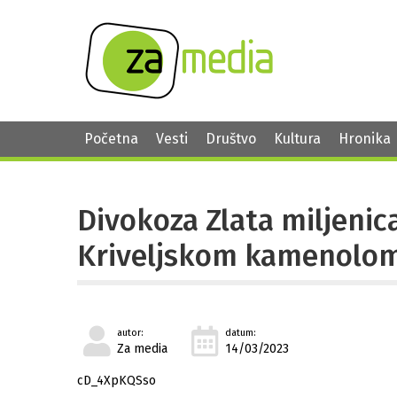
Početna
Vesti
Društvo
Kultura
Hronika
Divokoza Zlata miljenic
Kriveljskom kamenolo
autor:
datum:
Za media
14/03/2023
cD_4XpKQSso