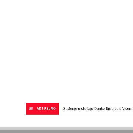
Suđenje u slučaju Danke Ilić biće u Više
AKTUELNO