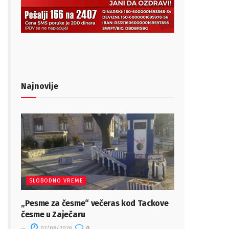
Najnovije
SLOBODNO VREME
„Pesme za česme“ večeras kod Tackove
česme u Zaječaru
07/08/2026
0