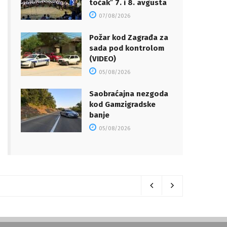
točakˮ 7. i 8. avgusta
07/08/2026
Požar kod Zagrađa za
sada pod kontrolom
(VIDEO)
05/08/2026
Saobraćajna nezgoda
kod Gamzigradske
banje
05/08/2026