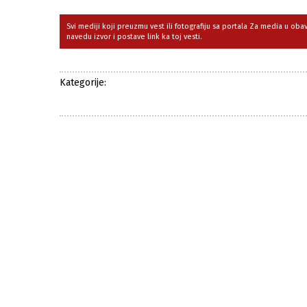
Svi mediji koji preuzmu vest ili fotografiju sa portala Za media u ob
navedu izvor i postave link ka toj vesti.
Kategorije: