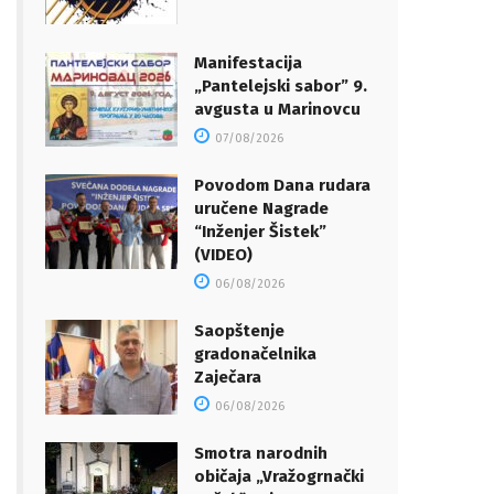
Manifestacija
„Pantelejski sabor” 9.
avgusta u Marinovcu
07/08/2026
Povodom Dana rudara
uručene Nagrade
“Inženjer Šistek”
(VIDEO)
06/08/2026
Saopštenje
gradonačelnika
Zaječara
06/08/2026
Smotra narodnih
običaja „Vražogrnački