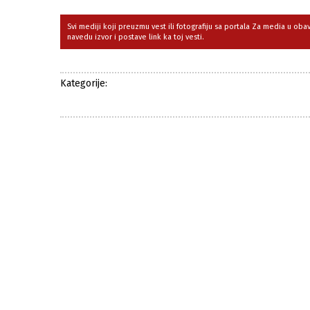
Svi mediji koji preuzmu vest ili fotografiju sa portala Za media u ob
navedu izvor i postave link ka toj vesti.
Kategorije: