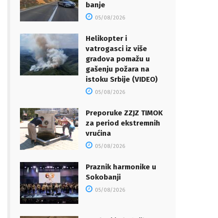
banje
05/08/2026
Helikopter i
vatrogasci iz više
gradova pomažu u
gašenju požara na
istoku Srbije (VIDEO)
05/08/2026
Preporuke ZZJZ TIMOK
za period ekstremnih
vrućina
05/08/2026
Praznik harmonike u
Sokobanji
05/08/2026