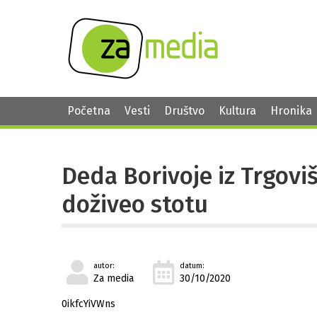
Početna
Vesti
Društvo
Kultura
Hronika
Deda Borivoje iz Trgovi
doživeo stotu
autor:
datum:
Za media
30/10/2020
0ikfcYiVWns