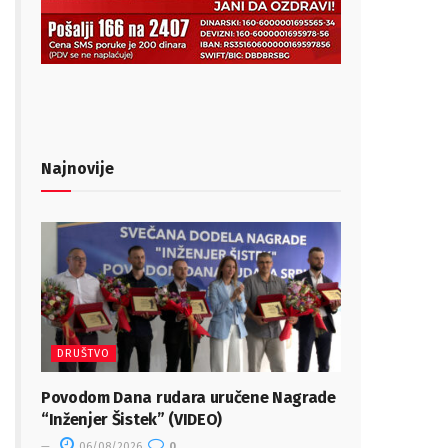
Najnovije
DRUŠTVO
Povodom Dana rudara uručene Nagrade
“Inženjer Šistek” (VIDEO)
06/08/2026
0