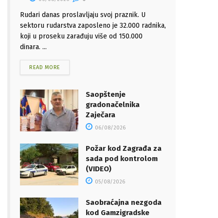
Rudari danas proslavljaju svoj praznik. U
sektoru rudarstva zaposleno je 32.000 radnika,
koji u proseku zarađuju više od 150.000
dinara. ...
READ MORE
Saopštenje
gradonačelnika
Zaječara
06/08/2026
Požar kod Zagrađa za
sada pod kontrolom
(VIDEO)
05/08/2026
Saobraćajna nezgoda
kod Gamzigradske