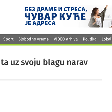
Sport
Slobodno vreme
VIDEO arhiva
Politika
Lokal
šta uz svoju blagu narav