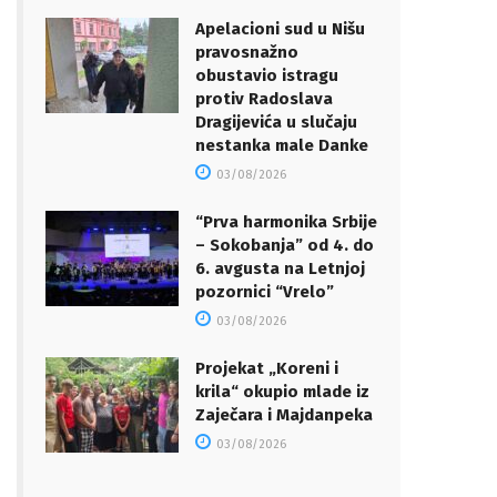
Apelacioni sud u Nišu
pravosnažno
obustavio istragu
protiv Radoslava
Dragijevića u slučaju
nestanka male Danke
03/08/2026
“Prva harmonika Srbije
– Sokobanja” od 4. do
6. avgusta na Letnjoj
pozornici “Vrelo”
03/08/2026
Projekat „Koreni i
krila“ okupio mlade iz
Zaječara i Majdanpeka
03/08/2026