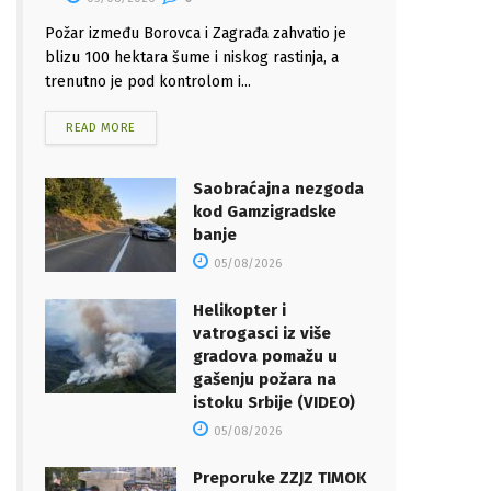
Požar između Borovca i Zagrađa zahvatio je
blizu 100 hektara šume i niskog rastinja, a
trenutno je pod kontrolom i...
READ MORE
Saobraćajna nezgoda
kod Gamzigradske
banje
05/08/2026
Helikopter i
vatrogasci iz više
gradova pomažu u
gašenju požara na
istoku Srbije (VIDEO)
05/08/2026
Preporuke ZZJZ TIMOK