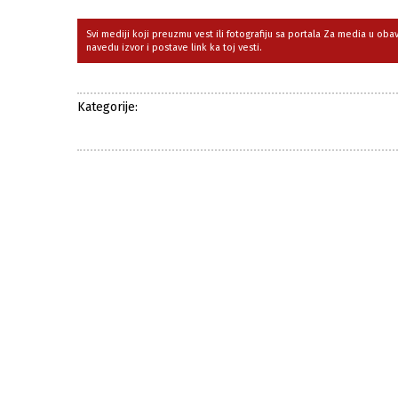
Svi mediji koji preuzmu vest ili fotografiju sa portala Za media u ob
navedu izvor i postave link ka toj vesti.
Kategorije: