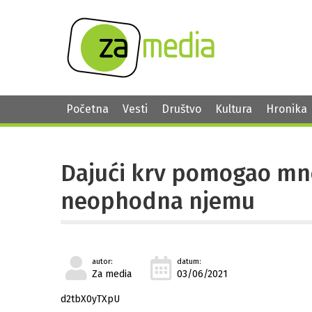
Početna
Vesti
Društvo
Kultura
Hronika
Dajući krv pomogao mn
neophodna njemu
autor:
datum:
Za media
03/06/2021
d2tbX0yTXpU