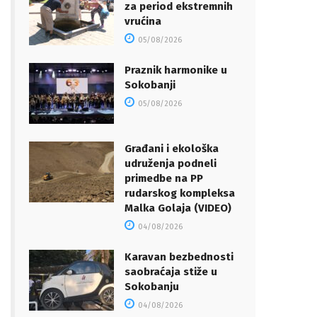
za period ekstremnih
vrućina
05/08/2026
Praznik harmonike u
Sokobanji
05/08/2026
Građani i ekološka
udruženja podneli
primedbe na PP
rudarskog kompleksa
Malka Golaja (VIDEO)
04/08/2026
Karavan bezbednosti
saobraćaja stiže u
Sokobanju
04/08/2026