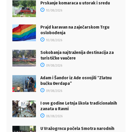
Prskanje komaraca u utorak i sredu
10/08/2026
Prajd karavan na zaječarskom Trgu
oslobođenja
10/08/2026
Sokobanja najtraženija destinacija za
turističke vaučere
09/08/2026
Adam i Šandor iz Ade osvojili “Zlatnu
bućku Đerdapa”
09/08/2026
I ove godine Letnja škola tradicionalnih
zanata u Ravni
08/08/2026
U Vražogrncu počela Smotra narodnih