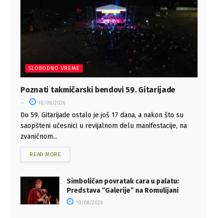
SLOBODNO VREME
Poznati takmičarski bendovi 59. Gitarijade
10/08/2026
Do 59. Gitarijade ostalo je još 17 dana, a nakon što su
saopšteni učesnici u revijalnom delu manifestacije, na
zvaničnom...
READ MORE
Simboličan povratak cara u palatu:
Predstava “Galerije” na Romulijani
10/08/2026