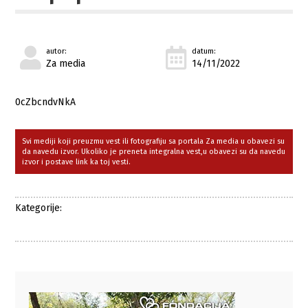
autor:
datum:
Za media
14/11/2022
0cZbcndvNkA
Svi mediji koji preuzmu vest ili fotografiju sa portala Za media u obavezi su
da navedu izvor. Ukoliko je preneta integralna vest,u obavezi su da navedu
izvor i postave link ka toj vesti.
Kategorije: