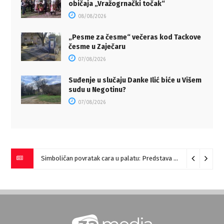
običaja „Vražogrnački točak“
08/08/2026
„Pesme za česme“ večeras kod Tackove
česme u Zaječaru
07/08/2026
Suđenje u slučaju Danke Ilić biće u Višem
sudu u Negotinu?
07/08/2026
Simboličan povratak cara u palatu: Predstava “Galerije” na Romulijani