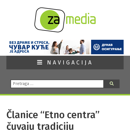
NAVIGACIJA
Pretraga:
Pretraga
Članice “Etno centra”
čuvaju tradiciju