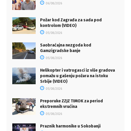
06/08/2026
Požar kod Zagrađa za sada pod
kontrolom (VIDEO)
05/08/2026
Saobraćajna nezgoda kod
Gamzigradske banje
05/08/2026
Helikopter i vatrogasci iz više gradova
pomažu u gašenju požara na istoku
Srbije (VIDEO)
05/08/2026
Preporuke ZZJZ TIMOK za period
ekstremnih vrućina
05/08/2026
Praznik harmonike u Sokobanji