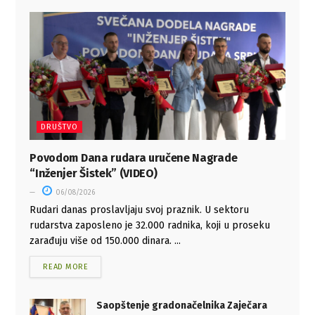
DRUŠTVO
Povodom Dana rudara uručene Nagrade
“Inženjer Šistek” (VIDEO)
06/08/2026
Rudari danas proslavljaju svoj praznik. U sektoru
rudarstva zaposleno je 32.000 radnika, koji u proseku
zarađuju više od 150.000 dinara. ...
READ MORE
Saopštenje gradonačelnika Zaječara