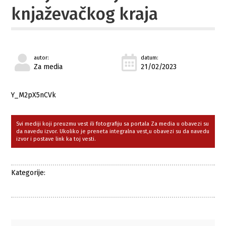
knjaževačkog kraja
autor:
datum:
Za media
21/02/2023
Y_M2pX5nCVk
Svi mediji koji preuzmu vest ili fotografiju sa portala Za media u obavezi su
da navedu izvor. Ukoliko je preneta integralna vest,u obavezi su da navedu
izvor i postave link ka toj vesti.
Kategorije: