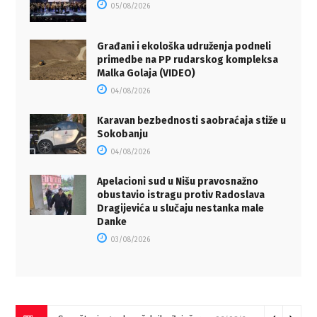
05/08/2026
Građani i ekološka udruženja podneli
primedbe na PP rudarskog kompleksa
Malka Golaja (VIDEO)
04/08/2026
Karavan bezbednosti saobraćaja stiže u
Sokobanju
04/08/2026
Apelacioni sud u Nišu pravosnažno
obustavio istragu protiv Radoslava
Dragijevića u slučaju nestanka male
Danke
03/08/2026